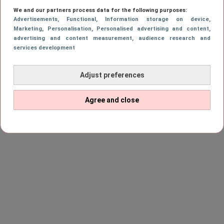
We and our partners process data for the following purposes:
Advertisements
, Functional
, Information storage on device
,
Marketing
, Personalisation
, Personalised advertising and content,
advertising and content measurement, audience research and
NIEUWS
services development
Surprise! Déze B&B-eigenaar is de
geheime extra deelnemer van B&B Vol
Adjust preferences
Liefde 2026
Agree and close