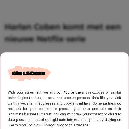
Harlan Coben komt met een
nieuwe Netflix-serie
Op het moment dat er een nieuwe serie van
Harlan Coben op Netflix verschijnt, weet je
eigenlijk al dat je je nieuwe binge-favoriet
hebt gevonden. Zijn series zitten altijd vol
With your agreement, we and
our 405 partners
use cookies or similar
technologies to store, access, and process personal data like your visit
geheimen, verdachte personages en
on this website, IP addresses and cookie identifiers. Some partners do
not ask for your consent to process your data and rely on their
plottwists waardoor je hélémaal in shock
legitimate business interest. You can withdraw your consent or object to
bent. Na
I Will Find You
,
Fool Me Once
,
data processing based on legitimate interest at any time by clicking on
“Learn More” or in our Privacy Policy on this website.