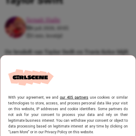
Taylor Swift
Senait Haile
6 juli 2026, 10:05
3 min. leestijd
De bruiloft van Taylor Swift en Travis Kelce blijft
hét gesprek van de dag. Nu is er opnieuw een
bijzonder detail naar buiten gekomen. Dit
speciale afscheidscadeau kregen alle
bruiloftsgasten mee naar huis – en eerlijk, we
vinden het stiekem best schattig.
With your agreement, we and
our 405 partners
use cookies or similar
technologies to store, access, and process personal data like your visit
on this website, IP addresses and cookie identifiers. Some partners do
not ask for your consent to process your data and rely on their
legitimate business interest. You can withdraw your consent or object to
data processing based on legitimate interest at any time by clicking on
“Learn More” or in our Privacy Policy on this website.