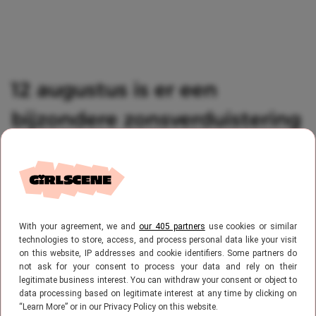
12 augustus is er een
bijzondere zonsverduistering
De avond begint met een grote gedeeltelijke
zonsverduistering. Dat klinkt misschien
ingewikkeld, maar eigenlijk is het heel
With your agreement, we and
our 405 partners
use cookies or similar
technologies to store, access, and process personal data like your visit
simpel: de maan schuift tussen de aarde en
on this website, IP addresses and cookie identifiers. Some partners do
not ask for your consent to process your data and rely on their
de zon door. Hierdoor lijkt het vanaf de
legitimate business interest. You can withdraw your consent or object to
aarde alsof er langzaam een steeds grotere
data processing based on legitimate interest at any time by clicking on
“Learn More” or in our Privacy Policy on this website.