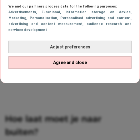
We and our partners process data for the following purposes:
Advertisements
, Functional
, Information storage on device
,
Marketing
, Personalisation
, Personalised advertising and content,
advertising and content measurement, audience research and
services development
Adjust preferences
Agree and close
Hoe laat moet je naar
buiten?