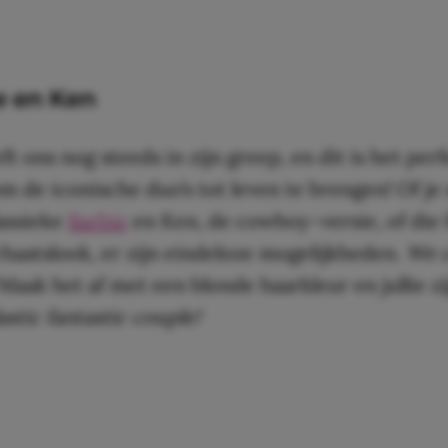
e en Ken
t ons nog steeds in zijn greep, en dit is het per
de iconische duo’s tot leven te brengen! Of je 
lassieke
Barbie
en Ken, de cowboy-versie, of die
haatslook, er zijn eindeloze mogelijkheden.
We c
Maak het af met een blonde haarkleur en jullie zi
astic fantastic couple!