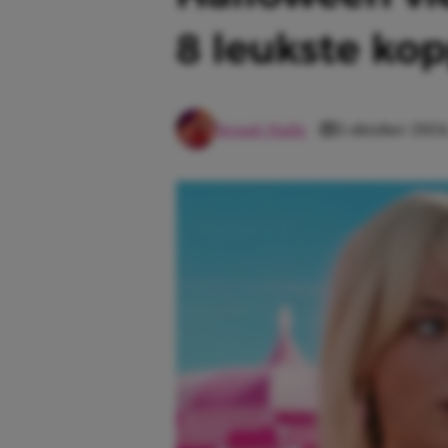
8 leukste ko
Senait Haile
5 oktober 2024