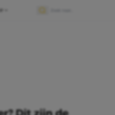
OP
Zoek naar:
Zoeken
? Dit zijn de