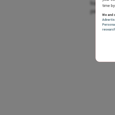
kapsels. E
time by
pak? Oeh l
We and o
Adverti
Persona
researc