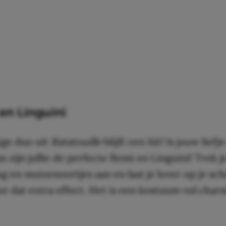
en Linguini
ige duo uit
Ratatouille
blijft een hit! Is jouw liefj
n zijn jullie de perfecte Remi en Linguini! Trek j
g en muizenoortjes aan en laat je lover op je sc
r dat extra effect. Het is een kostuum vol char