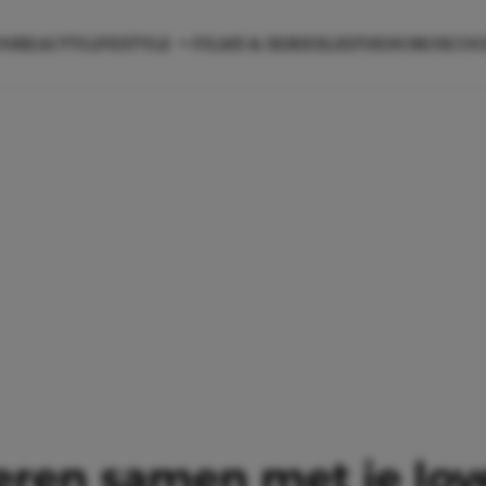
ON
BEAUTY
LIFESTYLE
FILMS & SERIES
LIEFDE
HOROSCO
ren samen met je lover