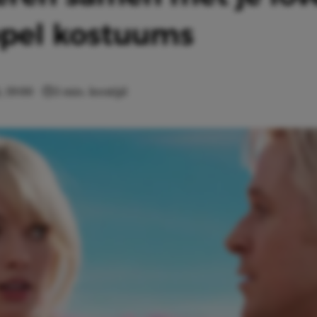
ppel kostuums
, 19:00
3 min. leestijd