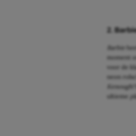
2. Barbi
Barbie
heef
moment om 
voor de k
neon rolsc
Kenough!
ultieme
pl