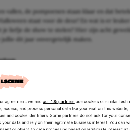
en vallen, de pompoenen staan klaar en dat bete
Halloween staat voor de deur! En wat is er leuke
je liefje de show te stelen? Hier zijn acht gewel
 jullie dit jaar onvergetelijk maken.
erton
lemaal verzonken in de wereld van de Netflix-hit
n
en kunnen niet wachten op
het vierde seizoen!
weg bent van die verlangende blikken en de maj
our agreement, we and
our 405 partners
use cookies or similar tech
an is een Bridgerton-kostuum dé perfecte keuze
e, access, and process personal data like your visit on this website, 
! Het belangrijkste bij deze look? Omarm de reg
es and cookie identifiers. Some partners do not ask for your conse
 your data and rely on their legitimate business interest. You can 
 Denk aan korsetten, baljurken en prachtige opg
nsent or object to data processing based on legitimate interest at 