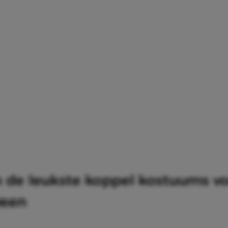
jn de leukste koppel kostuums v
ween