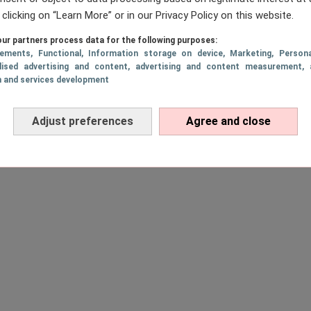
n kom op, wie wil haar lover nu niet zien in een st
 clicking on “Learn More” or in our Privacy Policy on this website.
a la!
ur partners process data for the following purposes:
sements
, Functional
, Information storage on device
, Marketing
, Persona
lised advertising and content, advertising and content measurement, 
h and services development
Adjust preferences
Agree and close