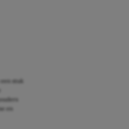
e een stuk
e
houders
me en