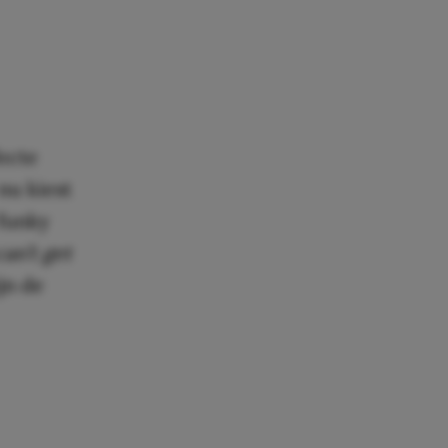
fecte
nu kiest
 funky
an’t get
jn de