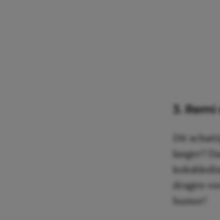
3. Remi 
Dit schatt
langer? Da
kokskledin
dragen voo
humor!