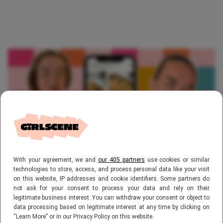
With your agreement, we and
our 405 partners
use cookies or similar
technologies to store, access, and process personal data like your visit
Afbeelding: Instagram @veggilaine
on this website, IP addresses and cookie identifiers. Some partners do
not ask for your consent to process your data and rely on their
legitimate business interest. You can withdraw your consent or object to
Met deze gratis kookapp
data processing based on legitimate interest at any time by clicking on
“Learn More” or in our Privacy Policy on this website.