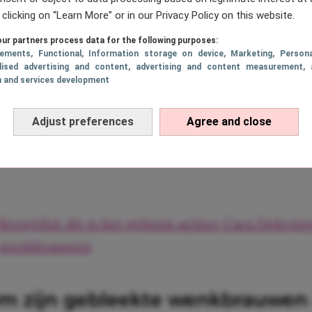
 clicking on “Learn More” or in our Privacy Policy on this website.
ur partners process data for the following purposes:
sements
, Functional
, Information storage on device
, Marketing
, Persona
lised advertising and content, advertising and content measurement, 
h and services development
Adjust preferences
Agree and close
Browtiful: dit is het geheim achter Cara Delevin
e wenkbrauwen
m zijn gebleekte wenkbrauwen