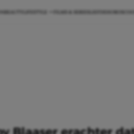
ON
BEAUTY
LIFESTYLE
FILMS & SERIES
LIEFDE
HOROSCO
 Blaaser erachter da