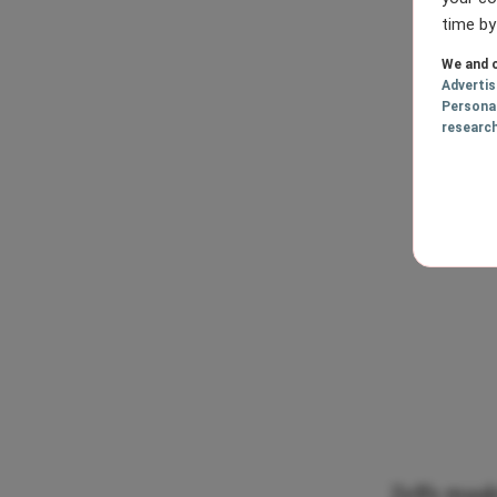
time by
We and o
Adverti
Persona
researc
Zelfs maak