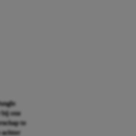
Jungle
 bij ons
erschap te
 achter