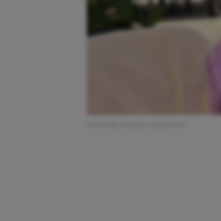
Afbeelding: instagram @gaby.blaaser