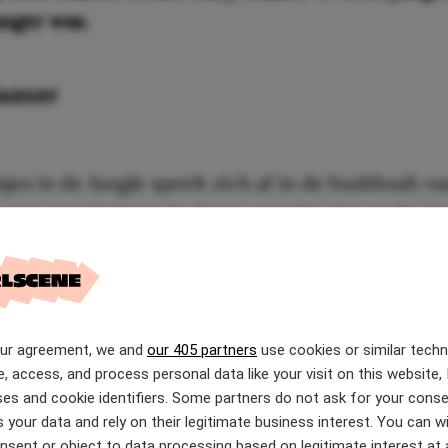
anger was.
aaser
jes in de Jungle speelt zich af in de bushbush va
e opnames krijgen de dames regelmatig medisch
n om te kijken of iemand ergens last van heeft
alles nog wel goed gaat. Zo ging ook Gaby Blaase
e check-up. “En toen heb ik een grapje gemaakt”
cer tegen RTL Boulevard. “Ik weet niet meer wie
our agreement, we and
our 405 partners
use cookies or similar tech
j zat, maar van: haha, ik ben over tijd dus ik heb 
e, access, and process personal data like your visit on this website, 
es and cookie identifiers. Some partners do not ask for your conse
odig.”
 your data and rely on their legitimate business interest. You can 
nsent or object to data processing based on legitimate interest at 