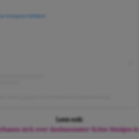
 op Instagram bekijken
Een bericht gedeeld door RTLBoulevard (@rtlboulevard)
Lees ook:
erbazen zich over deelneemster Echte Meisjes in