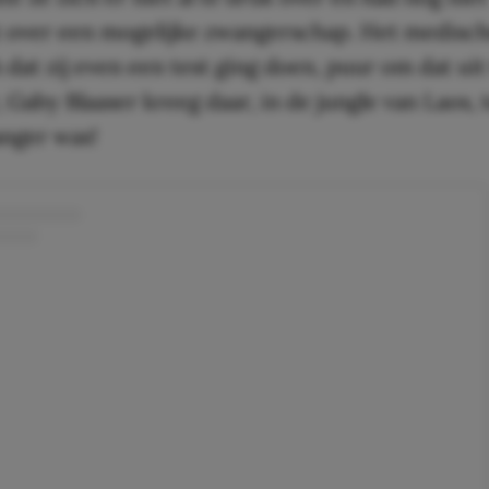
 over een mogelijke zwangerschap. Het medisc
 dat zij even een test ging doen, puur om dat uit 
, Gaby Blaaser kreeg daar, in de jungle van Laos,
anger was!