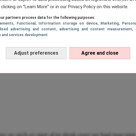
 clicking on “Learn More” or in our Privacy Policy on this website.
ur partners process data for the following purposes:
sements
, Functional
, Information storage on device
, Marketing
, Persona
lised advertising and content, advertising and content measurement, 
h and services development
Adjust preferences
Agree and close
te ze zich er niet al te druk over en had nog niet