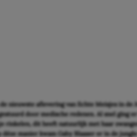
 de nieuwste aflevering van Echte Meisjes in de 
gestuurd door medische redenen. Al snel ging er
je rinkelen, dit heeft natuurlijk met haar zwang
 déze manier kwam Gaby Blaaser er in de jungle