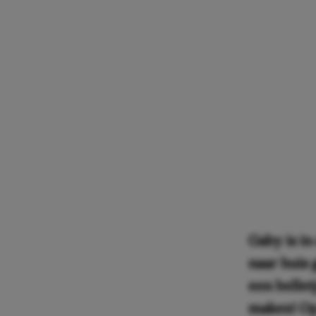
Gaby is in
naar huis 
een bellet
maken! Op