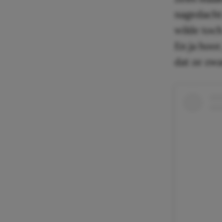
nagedacht
wilde toch
En ja hoor
dat ze zw