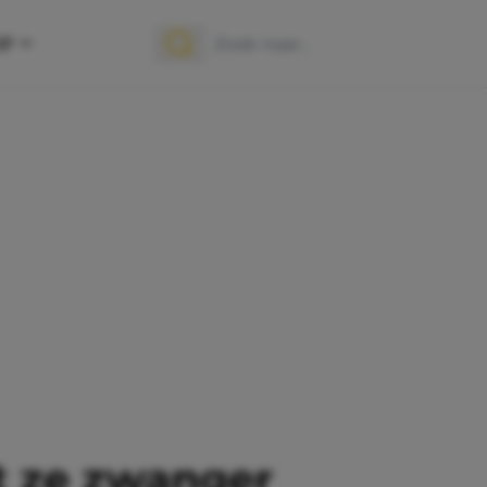
OP
Zoek naar:
Zoeken
t ze zwanger