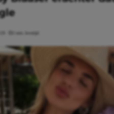
gle
:29
2 min. leestijd