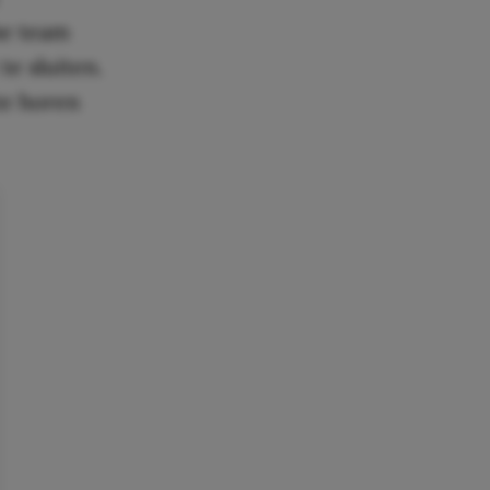
he team
te sluiten.
 te horen