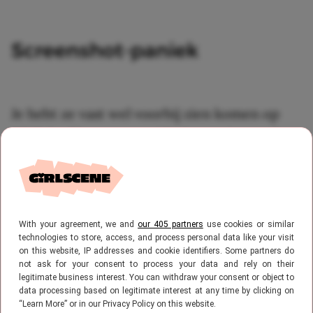
Screenshot-paniek
Je hebt ze vast wel voorbij zien komen op
TikTok of Instagram: video’s waarin wordt
beweerd dat Instagram een nieuwe update
heeft uitgerold waardoor iemand direct ziet
als jij een screenshot maakt van zijn of haar
Instagram Story. Onze grootste
With your agreement, we and
our 405 partners
use cookies or similar
technologies to store, access, and process personal data like your visit
nachtmerrie, want wat als je nét die ene foto
on this website, IP addresses and cookie identifiers. Some partners do
not ask for your consent to process your data and rely on their
van de nieuwe vriendin van je ex naar de
legitimate business interest. You can withdraw your consent or object to
groepsapp wilde sturen? Of die leuke outfit
data processing based on legitimate interest at any time by clicking on
“Learn More” or in our Privacy Policy on this website.