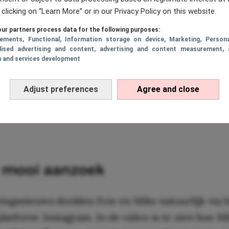
 clicking on “Learn More” or in our Privacy Policy on this website.
ur partners process data for the following purposes:
sements
, Functional
, Information storage on device
, Marketing
, Persona
lised advertising and content, advertising and content measurement, 
h and services development
Adjust preferences
Agree and close
 mooi aanzoek
ingsnieuws deelden Evie en Mike natuurlijk via 
platform: Instagram. In de video is te zien hoe M