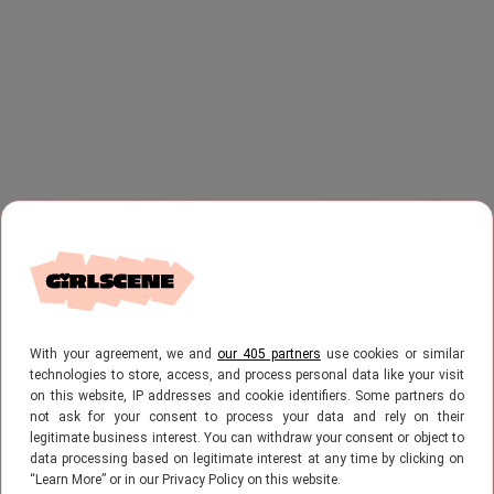
With your agreement, we and
our 405 partners
use cookies or similar
technologies to store, access, and process personal data like your visit
on this website, IP addresses and cookie identifiers. Some partners do
not ask for your consent to process your data and rely on their
legitimate business interest. You can withdraw your consent or object to
data processing based on legitimate interest at any time by clicking on
“Learn More” or in our Privacy Policy on this website.
Afbeelding: Pexels | Igor Meghega