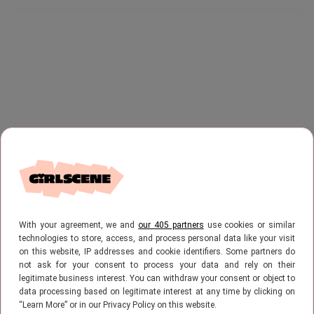
With your agreement, we and
our 405 partners
use cookies or similar
technologies to store, access, and process personal data like your visit
on this website, IP addresses and cookie identifiers. Some partners do
not ask for your consent to process your data and rely on their
legitimate business interest. You can withdraw your consent or object to
data processing based on legitimate interest at any time by clicking on
“Learn More” or in our Privacy Policy on this website.