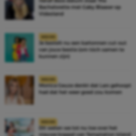
Vanaf deze datum staat The
Bachelorette met Gaby Blaaser op
Videoland
NIEUWS
Je bestelt nu een kartonnen cut-out
van jouw bestie (om tóch samen te
kunnen zijn)
NIEUWS
Monica Geuze denkt dat Lars gehoopt
had dat het weer goed zou komen
NIEUWS
Dit weten we tot nu toe over het
nieuwe koppel van Temptation Island