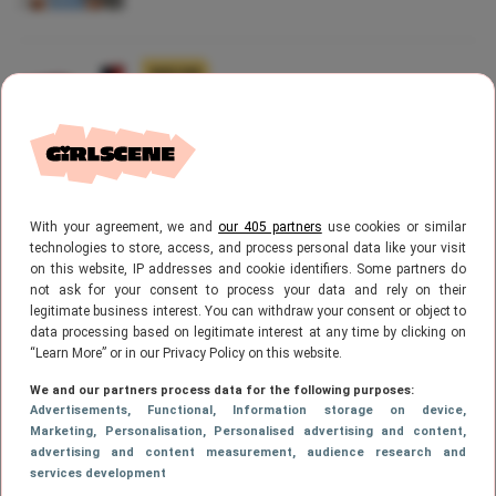
NIEUWS
Nieuwe ijssmaken: je koopt nu
RedBand Drop Fruitduo’s-ijsjes en
Venco Schoolkrijt-ijsjes
With your agreement, we and
our 405 partners
use cookies or similar
NIEUWS
Dit koppel overleeft Temptation
technologies to store, access, and process personal data like your visit
on this website, IP addresses and cookie identifiers. Some partners do
Island
not ask for your consent to process your data and rely on their
legitimate business interest. You can withdraw your consent or object to
data processing based on legitimate interest at any time by clicking on
“Learn More” or in our Privacy Policy on this website.
1
…
354
355
356
357
358
VORIGE
PAGE
PAGE
PAGE
Page
PAGE
PAG
We and our partners process data for the following purposes:
Advertisements
, Functional
, Information storage on device
,
Marketing
, Personalisation
, Personalised advertising and content,
…
369
PAGE
VOLGENDE
advertising and content measurement, audience research and
services development