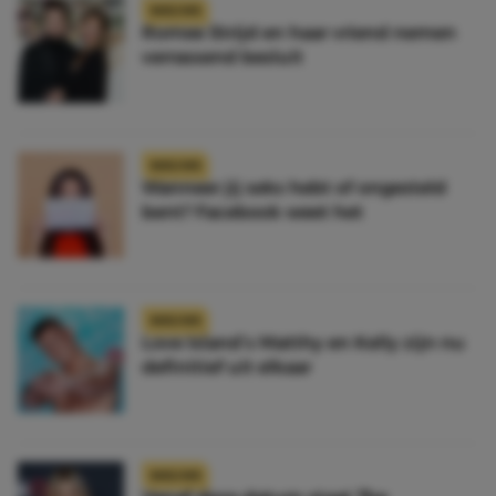
NIEUWS
Romee Strijd en haar vriend nemen
verrassend besluit
NIEUWS
Wanneer jij seks hebt of ongesteld
bent? Facebook weet het
NIEUWS
Love Island’s Matthy en Kelly zijn nu
definitief uit elkaar
NIEUWS