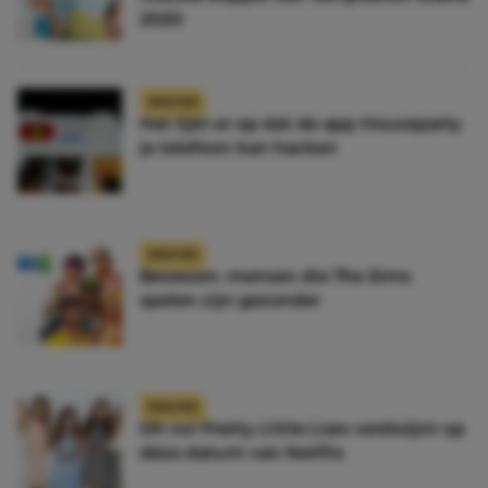
2020
NIEUWS
Het lijkt er op dat de app Houseparty
je telefoon kan hacken
NIEUWS
Bewezen: mensen die The Sims
spelen zijn gezonder
NIEUWS
Oh no! Pretty Little Liars verdwijnt op
déze datum van Netflix