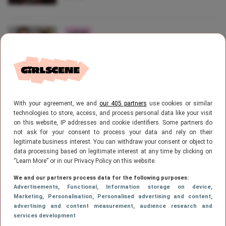
LIEFDE
Oh, oh: deze signalen waarschuwen
jou ervoor dat je partner (te) jaloers is
With your agreement, we and
our 405 partners
use cookies or similar
LIEFDE
Wow: dit is dus het gemiddelde
technologies to store, access, and process personal data like your visit
on this website, IP addresses and cookie identifiers. Some partners do
aantal bedpartners van mannen (en
not ask for your consent to process your data and rely on their
van vrouwen)
legitimate business interest. You can withdraw your consent or object to
data processing based on legitimate interest at any time by clicking on
“Learn More” or in our Privacy Policy on this website.
1
…
72
73
74
75
76
VORIGE
PAGE
PAGE
PAGE
Page
PAGE
PAG
We and our partners process data for the following purposes:
Advertisements
, Functional
, Information storage on device
,
Marketing
, Personalisation
, Personalised advertising and content,
…
80
PAGE
VOLGENDE
advertising and content measurement, audience research and
services development