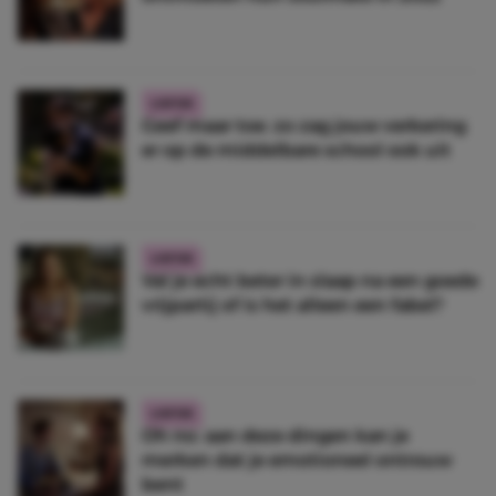
LIEFDE
Geef maar toe: zo zag jouw verkering
er op de middelbare school ook uit
LIEFDE
Val je echt beter in slaap na een goede
vrijpartij of is het alleen een fabel?
LIEFDE
Oh no: aan deze dingen kan je
merken dat je emotioneel ontrouw
bent