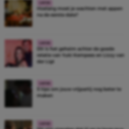
LIEFDE
Hoelang moet je wachten met appen
na de eerste date?
LIEFDE
Dit is het geheim achter de goede
relatie van Yuki Kempees en Lizzy van
der Ligt
LIEFDE
5 tips om jouw vrijpartij nog beter te
maken
LIEFDE