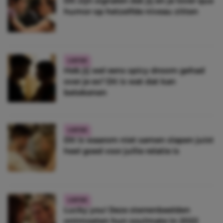
Dit zijn signalen dat jij en je lover qua
humor op hetzelfde niveau zitten
LIEFDE
Heb jij wel eens spicy droom gehad
over je ex? Dit is wat dat kan
betekenen
LIEFDE
Dit is waarom niet samen slapen juist
heel goed voor jullie relatie is
LIEFDE
Lucky you! Deze sterrenbeelden
ontmoeten hun soulmate in 2022