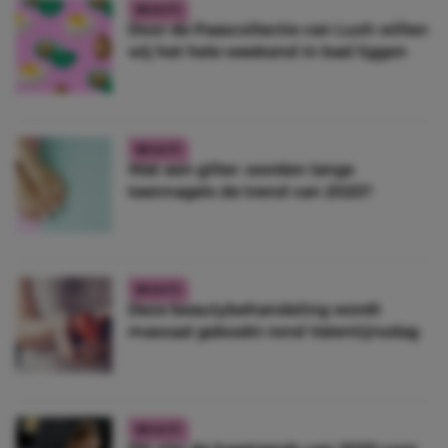
BEAUTY
Door de Paascollectie van Lush willen
wij het hele weekend in bad liggen
BEAUTY
Wat een giller: worden lange
teennagels de trend van 2020?
BEAUTY
Deze beautybehandeling wordt
massaal geboekt rond Valentijnsdag
BEAUTY