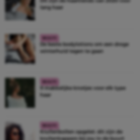
Dit zijn de haartrends van 2020 voor
lang haar
BEAUTY
De beste bodylotions om een droge
winterhuid tegen te gaan
BEAUTY
9 makkelijke knotjes voor elk type
haar
BEAUTY
Krullenbollen opgelet: dit zijn de
krullenkappers bij jou in de buurt