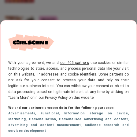
BEAUTY
Wij zijn nu al fan van deze
beautytrends uit 2020
With your agreement, we and
our 405 partners
use cookies or similar
BEAUTY
Dit is dé gouden tip als je lange
technologies to store, access, and process personal data like your visit
on this website, IP addresses and cookie identifiers. Some partners do
wimpers wilt hebben
not ask for your consent to process your data and rely on their
legitimate business interest. You can withdraw your consent or object to
data processing based on legitimate interest at any time by clicking on
“Learn More” or in our Privacy Policy on this website.
1
…
106
107
108
109
110
VORIGE
PAGE
PAGE
PAGE
Page
PAGE
PAG
We and our partners process data for the following purposes:
Advertisements
, Functional
, Information storage on device
,
Marketing
, Personalisation
, Personalised advertising and content,
111
PAGE
VOLGENDE
advertising and content measurement, audience research and
services development