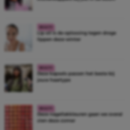
BEAUTY
Lip oil is de oplossing tegen droge
lippen deze winter
BEAUTY
Deze kapsels passen het beste bij
jouw haartype
BEAUTY
Deze nagellakkleuren gaan we overal
zien deze zomer