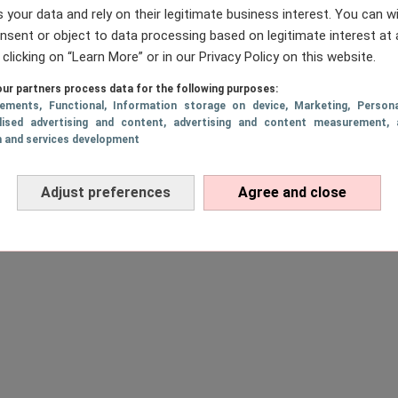
 your data and rely on their legitimate business interest. You can 
 groter
nsent or object to data processing based on legitimate interest at 
 clicking on “Learn More” or in our Privacy Policy on this website.
1
…
103
104
105
106
107
…
111
RIGE
PAGE
PAGE
PAGE
Page
PAGE
PAGE
P
ur partners process data for the following purposes:
sements
, Functional
, Information storage on device
, Marketing
, Persona
lised advertising and content, advertising and content measurement, 
h and services development
Adjust preferences
Agree and close