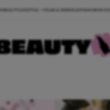
ON
BEAUTY
LIFESTYLE
FILMS & SERIES
LIEFDE
HOROSCO
BEAUTY