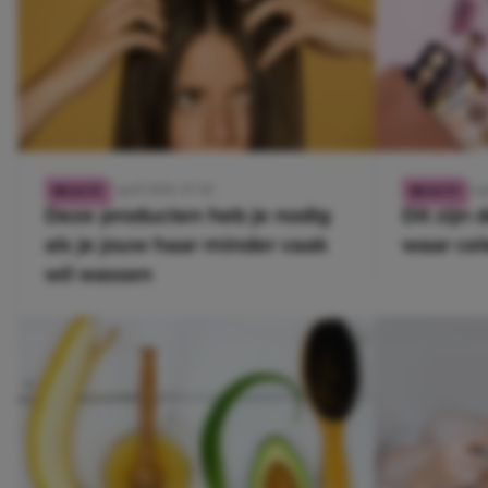
7 april 2020, 07:30
6 ap
BEAUTY
BEAUTY
Deze producten heb je nodig
Dit zijn
als je jouw haar minder vaak
waar cel
wil wassen