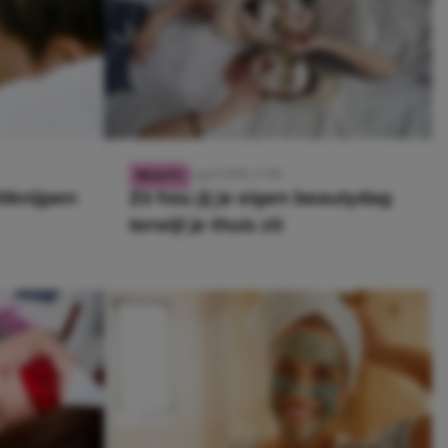
4 april 2020, 17:00
BEAUTY
itknijpen
Zó hou jij je eigen beautydag
terwijl je thuis zit