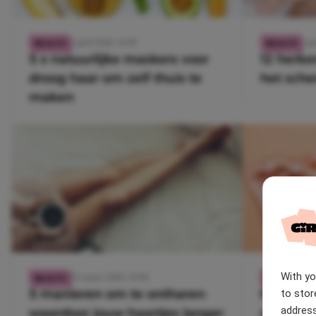
2 april 2020, 14:09
2 ap
BEAUTY
BEAUTY
5 x natuurlijke maskers voor
12 herke
droog haar om zelf thuis te
het sche
maken
With y
23 maart 2020, 22:00
23 
BEAUTY
BEAUTY
5 manieren om te ontharen
Met deze
to stor
address
waardoor jouw haartjes langer
ogen na 