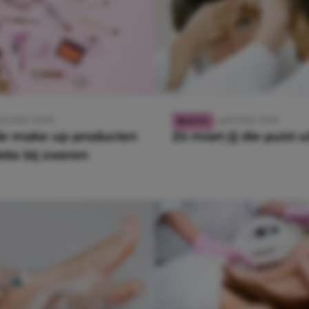
ril 2020, 09:00
5 april 2020, 10:00
BEAUTY
 de make-up producten
Zó moet jij die puist u
ebs bij zweren