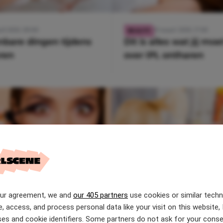
ril 2020, 09:00
29 maart 2020, 17:00
BEAUTY
nbare dingen tijdens
Dit is alles wat jij mo
ren
over IPL ontharen
our agreement, we and
our 405 partners
use cookies or similar tech
maart 2020, 09:00
22 maart 2020, 17:00
BEAUTY
 handige tips lijken je
6 fouten die je maakt 
e, access, and process personal data like your visit on this website, 
es and cookie identifiers. Some partners do not ask for your conse
een slechte nachtrust
borstelen van je haar