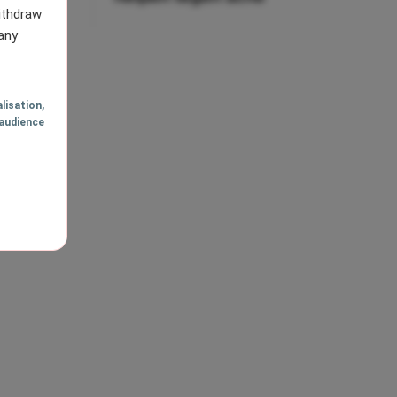
withdraw
any
AGE
VOLGENDE
lisation
,
audience