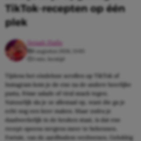
TikTok-recepten op één
plek
Senait Haile
6 augustus 2026, 13:05
3 min. leestijd
Tijdens het eindeloze scrollen op TikTok of
Instagram kom je de ene na de andere heerlijke
pasta, frisse salade of viral snack tegen.
Natuurlijk sla je ze allemaal op, want die ga je
echt nog een keer maken. Maar zodra je
daadwerkelijk in de keuken staat, is dat ene
recept opeens nergens meer te bekennen.
Foetsie, van de aardbodem verdwenen. Gelukkig