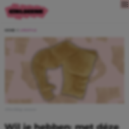
Direct naar content
HOME
LIFESTYLE
Afbeelding: amazon
Wil je hebben: met déze