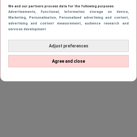
gebruiken om New York opnieuw te
We and our partners process data for the following purposes:
Advertisements
, Functional
, Information storage on device
,
ontdekken en Parker heeft op zijn beurt
Marketing
, Personalisation
, Personalised advertising and content,
advertising and content measurement, audience research and
weer een goede reden om tijd met haar
services development
door te brengen. Je voelt hem waarschijnlijk
al aankomen, dit blijft natuurlijk niet alleen
Adjust preferences
zakelijk.
Agree and close