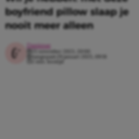
boyfriend pillow slaap je
nooit meer alleen
Danique
25 november 2023, 20:00
Aangepast:
29 januari 2025, 09:18
2 min. leestijd