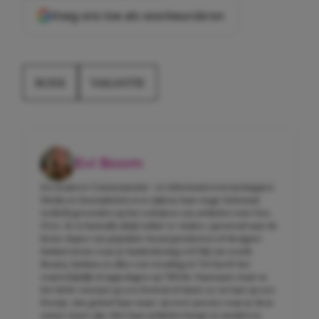
Voeg ons toe als voorkeursbron
BOEK
VAKANTIE
Evi Boom
Evi studeert Communicatie- en Informatiewetenschappen:
Media en Journalistiek en is tijdens haar stage helemaal
verliefd geworden op het schrijven van artikelen voor Gen
Z’ers. Ze is basically altijd online te vinden, speurend naar de
beste dupes van populaire beautyproducten of designer
fashion items waar je bankrekening wél blij van wordt.
Beauty, fashion en alles wat trending is? Evi heeft het
waarschijnlijk al opgeslagen op TikTok. Daarnaast staat ze
het liefst vooraan op een festival of danst ze tot laat op een
feestje, dus geloof haar maar: zij weet precies waar je deze
zomer moet zijn. Met haar artikelen hoopt ze meiden te