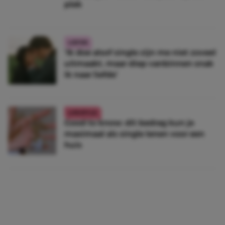
plek
LIEFDE
‘Ik doe alsof single zijn me niet zoveel
uitmaakt, maar diep vanbinnen snak
ik naar liefde’
LIFESTYLE
Good to know: dít bedrag kun je
maximaal als single lenen voor een
huis