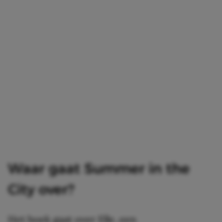
Waar gaat Summer in the
City over?
Het boek gaat over Elle, een