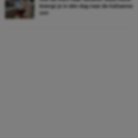
brengt je in één dag naar de Italiaanse
zon