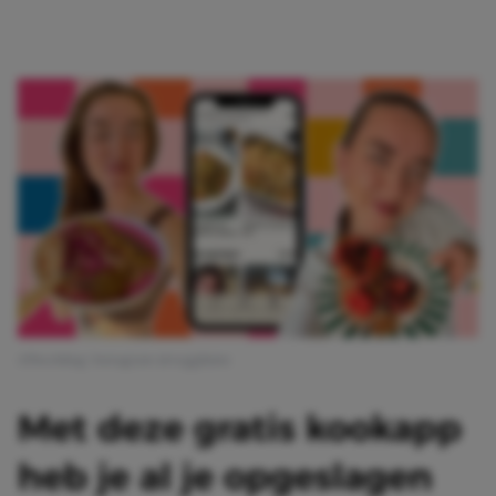
Afbeelding: Instagram @veggilaine
Met deze gratis kookapp
heb je al je opgeslagen