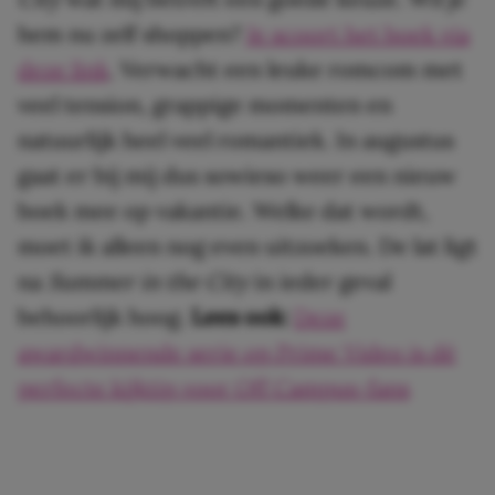
hem nu zelf shoppen?
Je scoort het boek via
deze link
. Verwacht een leuke romcom met
veel tension, grappige momenten en
natuurlijk heel veel romantiek. In augustus
gaat er bij mij dus sowieso weer een nieuw
boek mee op vakantie. Welke dat wordt,
moet ik alleen nog even uitzoeken. De lat ligt
na
Summer in the City
in ieder geval
behoorlijk hoog.
Lees ook:
Deze
awardwinnende serie op Prime Video is dé
perfecte kijktip voor Off Campus-fans