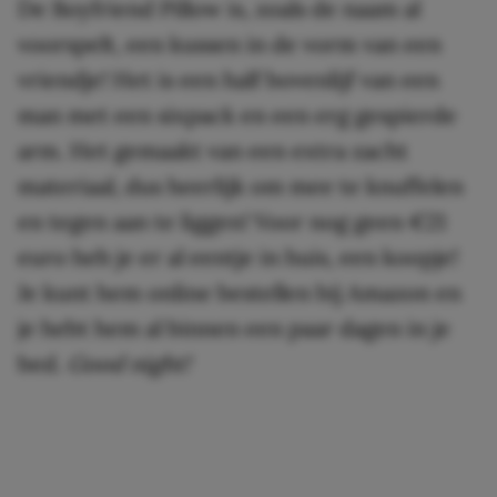
De Boyfriend Pillow is, zoals de naam al
voorspelt, een kussen in de vorm van een
vriendje! Het is een half bovenlijf van een
man met een sixpack en een erg gespierde
arm. Het gemaakt van een extra zacht
materiaal, dus heerlijk om mee te knuffelen
en tegen aan te liggen! Voor nog geen €21
euro heb je er al eentje in huis, een koopje!
Je kunt hem online bestellen bij Amazon en
je hebt hem al binnen een paar dagen in je
bed.
Good night!