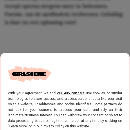
recept opeens nergens meer te bekennen.
Foetsie, van de aardbodem verdwenen. Gelukkig
is daar nu een oplossing voor!
With your agreement, we and
our 405 partners
use cookies or similar
technologies to store, access, and process personal data like your visit
on this website, IP addresses and cookie identifiers. Some partners do
not ask for your consent to process your data and rely on their
legitimate business interest. You can withdraw your consent or object to
data processing based on legitimate interest at any time by clicking on
“Learn More” or in our Privacy Policy on this website.