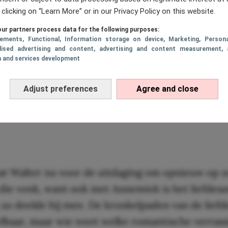
 clicking on “Learn More” or in our Privacy Policy on this website.
ur partners process data for the following purposes:
sements
, Functional
, Information storage on device
, Marketing
, Persona
lised advertising and content, advertising and content measurement, 
h and services development
Adjust preferences
Agree and close
aat Walter nu voor de uitdaging om opnieuw op z
 die vonk, want ook met Annemiek is het liefdes
 zo deelde hij mee. De kronkelpaden van de liefde
lbaar, maar wie weet welke romantische verras