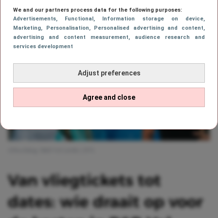
We and our partners process data for the following purposes:
Advertisements
, Functional
, Information storage on device
,
Marketing
, Personalisation
, Personalised advertising and content,
advertising and content measurement, audience research and
services development
Adjust preferences
Agree and close
Afbeelding: B&B Vol Liefde | RTL
Van vliegtickets tot
dates: wie draait op voor