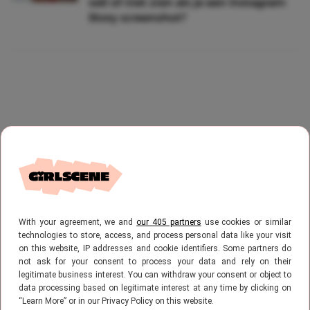
wél of niet zien als je een Instagram
Story screenshot?
With your agreement, we and
our 405 partners
use cookies or similar
technologies to store, access, and process personal data like your visit
on this website, IP addresses and cookie identifiers. Some partners do
not ask for your consent to process your data and rely on their
legitimate business interest. You can withdraw your consent or object to
data processing based on legitimate interest at any time by clicking on
“Learn More” or in our Privacy Policy on this website.