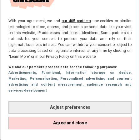
With your agreement, we and
our 405 partners
use cookies or similar
technologies to store, access, and process personal data like your visit
BEAUTY
on this website, IP addresses and cookie identifiers. Some partners do
Jouw Hollywood-smile: beugel,
not ask for your consent to process your data and rely on their
bleken en facings
legitimate business interest. You can withdraw your consent or object to
data processing based on legitimate interest at any time by clicking on
“Learn More” or in our Privacy Policy on this website.
We and our partners process data for the following purposes:
NIEUWS
Advertisements
, Functional
, Information storage on device
,
Dit zijn de deelnemers van Echte
Marketing
, Personalisation
, Personalised advertising and content,
Meisjes in de Jungle 2024
advertising and content measurement, audience research and
services development
Adjust preferences
NIEUWS
Suus van B&B Vol Liefde deelt
Agree and close
vervelend nieuws op Instagram