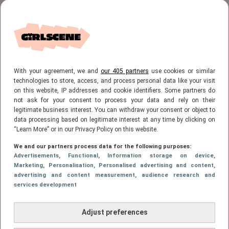
samen gespot
LIFESTYLE
Volgens onderzoek kiest Gen Z steeds
vaker voor déze carrière
With your agreement, we and
our 405 partners
use cookies or similar
technologies to store, access, and process personal data like your visit
on this website, IP addresses and cookie identifiers. Some partners do
not ask for your consent to process your data and rely on their
legitimate business interest. You can withdraw your consent or object to
NIEUWS
data processing based on legitimate interest at any time by clicking on
Eline uit B&B Vol Liefde verloor haar
“Learn More” or in our Privacy Policy on this website.
grote liefde door een liquidatie: ‘Staat
We and our partners process data for the following purposes:
op je netvlies’
Advertisements
, Functional
, Information storage on device
,
Marketing
, Personalisation
, Personalised advertising and content,
advertising and content measurement, audience research and
services development
NIEUWS
Een goede bos krullen! Zó zag Fred
uit B&B Vol Liefde er vroeger uit
Adjust preferences