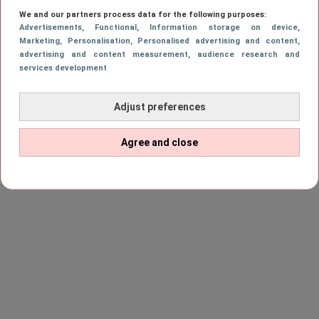
We and our partners process data for the following purposes:
Advertisements
, Functional
, Information storage on device
,
Marketing
, Personalisation
, Personalised advertising and content,
advertising and content measurement, audience research and
services development
Adjust preferences
Agree and close