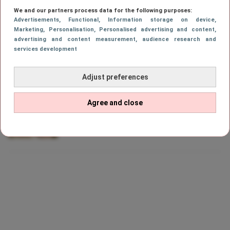
We and our partners process data for the following purposes:
Advertisements
, Functional
, Information storage on device
,
ETEN
Marketing
, Personalisation
, Personalised advertising and content,
Niet zo handig in ‘t rollen van sushi?
advertising and content measurement, audience research and
Organiseer een handroll night met je
services development
girls
Adjust preferences
ETEN
Agree and close
Roos-Sanne tipt: ‘Dit zijn mijn
favoriete high protein recepten’