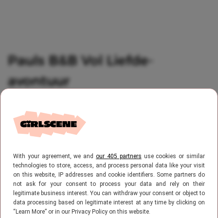
Pauls B&B Vol Liefde-
avontuur
Als kijker zit je deze week waarschijnlijk nog
steeds een beetje bij te komen van alle
ongemakkelijke momenten bij Paul in
B&B
With your agreement, we and
our 405 partners
use cookies or similar
technologies to store, access, and process personal data like your visit
Vol Liefde
. Eerst moest hij afscheid nemen
on this website, IP addresses and cookie identifiers. Some partners do
not ask for your consent to process your data and rely on their
van Esther, waarna ook Helan onverwachts
legitimate business interest. You can withdraw your consent or object to
haar koffers pakte. Het leek even alsof zijn
data processing based on legitimate interest at any time by clicking on
“Learn More” or in our Privacy Policy on this website.