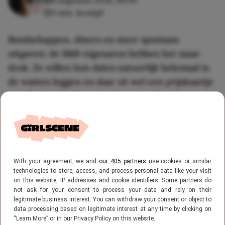
3 min. leestijd
Boodschappen, diners en meer spontane
uitgaven: de B&B-eigenaren hebben het maar
druk. Ze willen hun dates natuurlijk helemaal in
de watten leggen en daar zit wel een prijskaartje
aan. Betalen ze dit ook helemaal zelf, of doet
iemand van de serie dit? Wie betaalt alle kosten
in B&B Vol Liefde? We zochten het uit!
With your agreement, we and
our 405 partners
use cookies or similar
technologies to store, access, and process personal data like your visit
on this website, IP addresses and cookie identifiers. Some partners do
not ask for your consent to process your data and rely on their
legitimate business interest. You can withdraw your consent or object to
data processing based on legitimate interest at any time by clicking on
“Learn More” or in our Privacy Policy on this website.