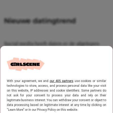
Nieuwe datingtrend
Social media heeft daten er de afgelopen
jaren niet bepaald makkelijker op gemaakt.
Vroeger verdween iemand simpelweg uit je
leven als het niets was. Tegenwoordig kan
een ex of ex-
situationship
de communicatie
With your agreement, we and
our 405 partners
use cookies or similar
volledig stopzetten, maar ondertussen stil
technologies to store, access, and process personal data like your visit
en passief op de achtergrond aanwezig
on this website, IP addresses and cookie identifiers. Some partners do
not ask for your consent to process your data and rely on their
blijven. Liken, loeren, maar niets meer laten
legitimate business interest. You can withdraw your consent or object to
data processing based on legitimate interest at any time by clicking on
horen. Het zet je meteen aan het denken:
“Learn More” or in our Privacy Policy on this website.