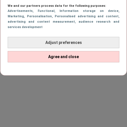
zoekt hij stiekem nog contact? Mist hij me?
We and our partners process data for the following purposes:
Of is het gewoon een kwestie van
Advertisements
, Functional
, Information storage on device
,
Marketing
, Personalisation
, Personalised advertising and content,
gedachteloos door Instagram tikken op de
advertising and content measurement, audience research and
services development
wc?
Adjust preferences
Agree and close