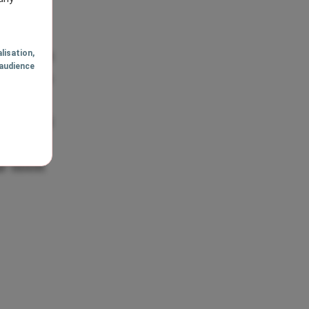
oon nooit
lisation
,
audience
chterbank
el te
jk totaal
eld. De
r nooit