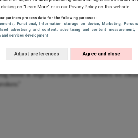
 clicking on “Learn More” or in our Privacy Policy on this website.
ur partners process data for the following purposes:
te keer was een one night stand. Ik zag het gew
sements
, Functional
, Information storage on device
, Marketing
, Persona
lised advertising and content, advertising and content measurement, 
ijzonders. Uiteindelijk gebeurde het dus op de a
h and services development
to. De seks zelf was slecht en
de auto was ook ve
voelde me er verschrikkelijk over, omdat ik eigenli
Adjust preferences
Agree and close
eresseerd in hem was en ik hem aan het lijntje hi
dag bood ik mijn excuses aan en hebben we elkaa
roken.”