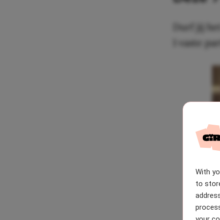
Durf jij h
1 vaste pa
With y
to stor
address
process
your co