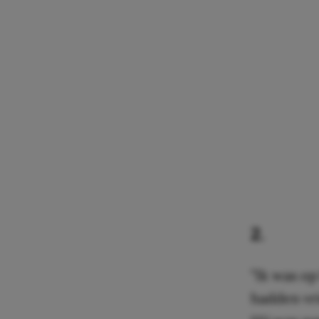
2.
”Ik was o
hadden vri