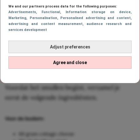
We and our partners process data for the following purposes:
Advertisements
, Functional
, Information storage on device
,
Marketing
, Personalisation
, Personalised advertising and content,
advertising and content measurement, audience research and
services development
Adjust preferences
Welke ingrediënten heb je
Agree and close
nodig?
Voordat het smullen begint, verzamel je
eerst de volgende ingrediënten.
Voor de bodem:
60 gram cottage cheese