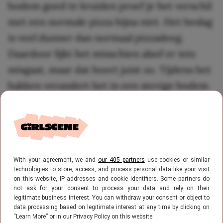
bodem goed te kruiden proef je het verschil
met een normale pizza bijna niet. Het beslag
is veel dunner dan normaal pizzadeeg.
Daardoor lijkt het misschien alsof er iets
misgaat, maar dat hoort juist zo. Tijdens het
bakken verandert het in een stevige bodem
met krokante randjes. Daarna beleg je hem
met marinarasaus en mozzarella en gaat hij
nog een keer de oven in.
With your agreement, we and
our 405 partners
use cookies or similar
technologies to store, access, and process personal data like your visit
on this website, IP addresses and cookie identifiers. Some partners do
not ask for your consent to process your data and rely on their
legitimate business interest. You can withdraw your consent or object to
data processing based on legitimate interest at any time by clicking on
“Learn More” or in our Privacy Policy on this website.