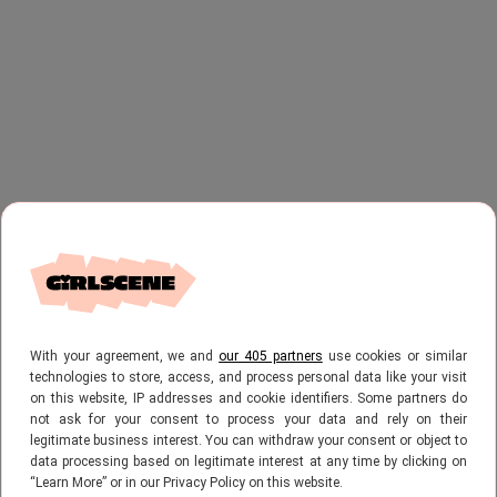
Kookboek van HelloFresh
Als je telefoon inmiddels uitpuilt van
With your agreement, we and
our 405 partners
use cookies or similar
opgeslagen TikToks, Instagram-posts,
technologies to store, access, and process personal data like your visit
on this website, IP addresses and cookie identifiers. Some partners do
screenshots en links die je “later écht gaat
not ask for your consent to process your data and rely on their
legitimate business interest. You can withdraw your consent or object to
maken”, dan is deze nieuwe functie
data processing based on legitimate interest at any time by clicking on
misschien precies wat je nodig hebt.
“Learn More” or in our Privacy Policy on this website.