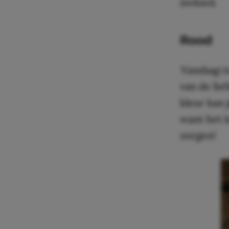
invloed.
Rood
Vandaag is
van de lie
kleur kan
want het 
zorgen!