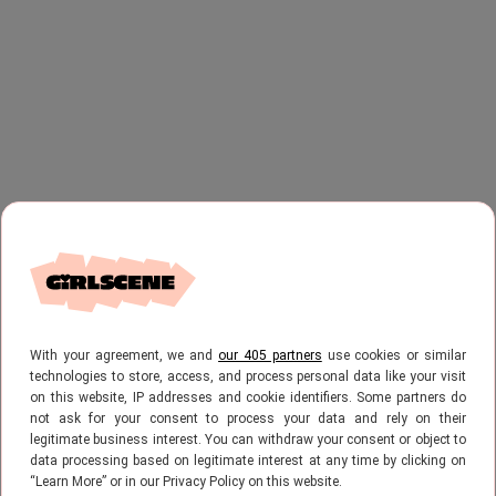
With your agreement, we and
our 405 partners
use cookies or similar
technologies to store, access, and process personal data like your visit
on this website, IP addresses and cookie identifiers. Some partners do
not ask for your consent to process your data and rely on their
legitimate business interest. You can withdraw your consent or object to
data processing based on legitimate interest at any time by clicking on
“Learn More” or in our Privacy Policy on this website.