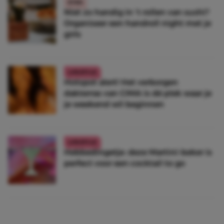
ETEN
Niet zo handig in ‘t rollen van sushi?
Organiseer een handroll night met je
girls
LIFESTYLE
Hotspot alert! Het verborgen
dakterras van CIMA is dé plek waar je
je weekend wil beginnen
LIFESTYLE
Hebbedingetje: deze Martini-beker is
perfect voor een cocktail to go