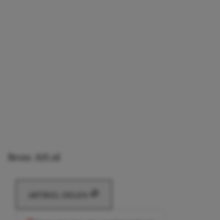
Bron: AH.nl
ARTIKEL DELEN