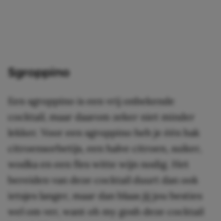
Sgroppino
Een sgroppino is een vrij onbekende
cocktail, maar daarom zeker niet minder
lekker. Voor een sgroppino heb je één bak
citroensorbetijs, een halve citroen, suiker,
wodka en een fles witte wijn nodig. Het
bereiden van deze cocktail duurt dan ook
ietsjes langer, maar dan blaas jij jou besties
wel om ver, want oh my gosh deze cocktail