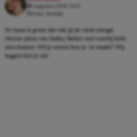
1 augustus 2026, 14:37
4 min. leestijd
De kans is groot dat ook jij de viral cottage
cheese pizza van Hailey Bieber wel voorbij hebt
zien komen. Wil je weten hoe je 'm maakt? Wij
leggen het je uit!