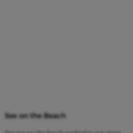
Sex on the Beach
Een sex on the beach cocktail is een groot