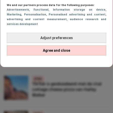
We and our partners process data for the following purposes:
Advertisements
, Functional
, Information storage on device
,
Marketing
, Personalisation
, Personalised advertising and content,
advertising and content measurement, audience research and
services development
READ
Adjust preferences
MORE
Agree and close
ETEN
TikTok is geobsedeerd met de viral
cottage cheese pizza van Hailey
Bieber