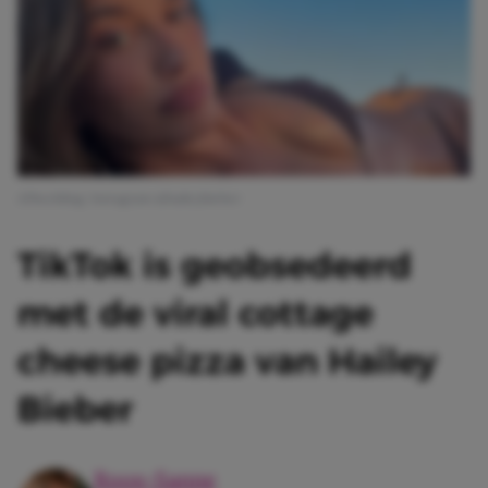
Afbeelding: Instagram @haileybieber
TikTok is geobsedeerd
met de viral cottage
cheese pizza van Hailey
Bieber
Roos-Sanne