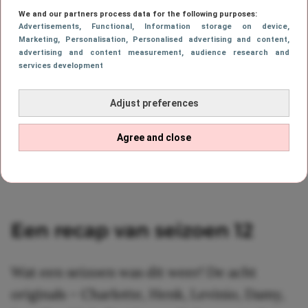
We and our partners process data for the following purposes:
Advertisements
, Functional
, Information storage on device
,
Marketing
, Personalisation
, Personalised advertising and content,
advertising and content measurement, audience research and
services development
Adjust preferences
Agree and close
Een recap van seizoen 12
Wat een seizoen was dit weer! De acht
originals – Charlotte, Henk, Levinio, Damy,