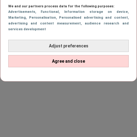
modetrends.
We and our partners process data for the following purposes:
Advertisements
, Functional
, Information storage on device
,
Marketing
, Personalisation
, Personalised advertising and content,
@lanakeyss
The millennial tuck
#relatable
advertising and content measurement, audience research and
#millennial
#frenchtuck
♬ human – christina perri
services development
Adjust preferences
Agree and close