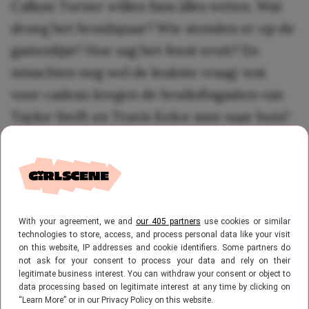
Callum Turner willen fans álles weten. Wat
droeg het bruidspaar? Wie stonden er op de
gastenlijst? Hoe zag het feest eruit? En
misschien nog wel de leukste vraag: wat
voor cadeau kregen de bruiloftsgasten van
Taylor Swift en Travis Kelce mee naar huis?
Well,
op dat laatste hebben we een
antwoord!
With your agreement, we and
our 405 partners
use cookies or similar
technologies to store, access, and process personal data like your visit
on this website, IP addresses and cookie identifiers. Some partners do
not ask for your consent to process your data and rely on their
legitimate business interest. You can withdraw your consent or object to
data processing based on legitimate interest at any time by clicking on
“Learn More” or in our Privacy Policy on this website.