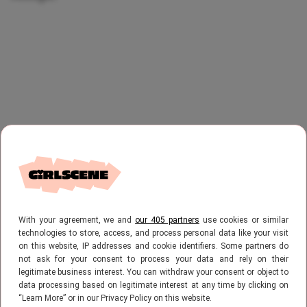
With your agreement, we and
our 405 partners
use cookies or similar
technologies to store, access, and process personal data like your visit
on this website, IP addresses and cookie identifiers. Some partners do
not ask for your consent to process your data and rely on their
legitimate business interest. You can withdraw your consent or object to
data processing based on legitimate interest at any time by clicking on
“Learn More” or in our Privacy Policy on this website.