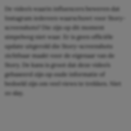
De video’s waarin influencers beweren dat
Instagram iedereen waarschuwt voor Story-
screenshots? Die zijn op dit moment
simpelweg niet waar. Er is geen officiële
update uitgerold die Story-screenshots
zichtbaar maakt voor de eigenaar van de
Story. De kans is groot dat deze video’s
gebaseerd zijn op oude informatie of
bedoeld zijn om veel views te trekken. Niet
zo slay.