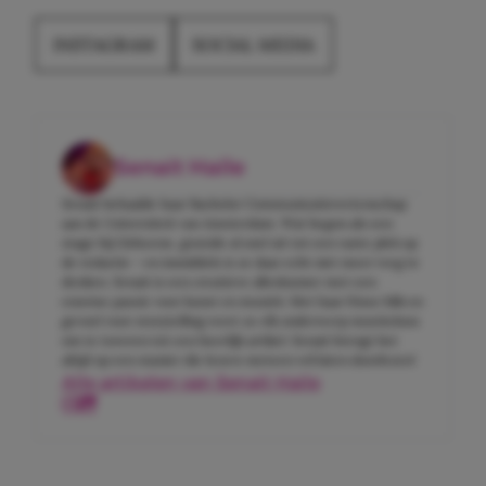
INSTAGRAM
SOCIAL MEDIA
Senait Haile
Senait behaalde haar Bachelor Communicatiewetenschap
aan de Universiteit van Amsterdam. Wat begon als een
stage bij Girlscene, groeide al snel uit tot een vaste plek op
de redactie – en inmiddels is ze daar echt niet meer weg te
denken. Senait is een creatieve alleskunner met een
enorme passie voor kunst en muziek. Met haar frisse blik en
gevoel voor storytelling weet ze elk onderwerp moeiteloos
om te toveren tot een heerlijk artikel. Senait brengt het
altijd op een manier die lezers meteen wil laten doorlezen!
Alle artikelen van Senait Haile