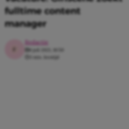
fulltime content
manager
Redactie
6 juli 2021, 16:50
3 min. leestijd