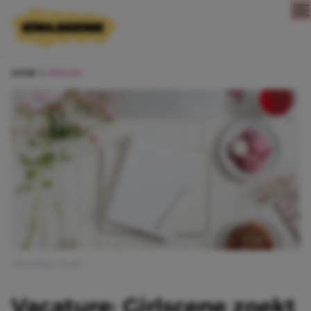
Direct naar content
HOME
NIEUWS
Afbeelding: iStock
Vacature: Girlscene zoekt