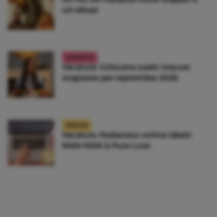
uit elkaar
LIFESTYLE
Vacature: Girlscene zoekt nieuwe
stagiaires per september 2026
NIEUWS
Vacature: Redacteur online labels
MAN MAN & Pure Luxe