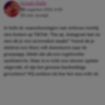
Senait Haile
6 augustus 2026, 11:30
3 min. leestijd
Je hebt de waarschuwingen vast weleens voorbij
zien komen op TikTok: "Pas op, Instagram laat nu
zien als je een screenshot maakt!" Vooral als je
stiekem een Story wilt doorsturen naar de
groepsapp, klinkt dat als een regelrechte
nachtmerrie. Maar is er écht een nieuwe update
uitgerold, of zijn het gewoon hardnekkige
geruchten? Wij zochten uit hoe het nou echt zit.