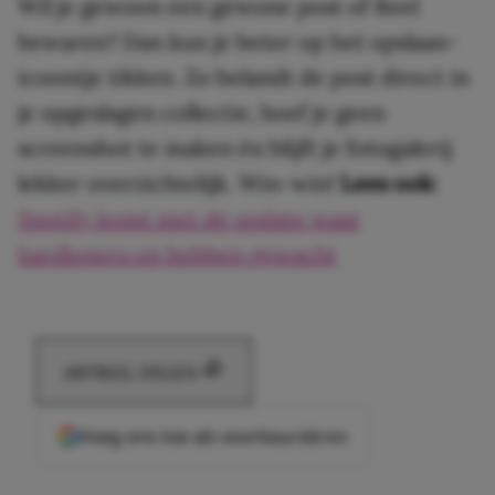
Wil je gewoon een gewone post of Reel
bewaren? Dan kun je beter op het opslaan-
icoontje tikken. Zo belandt de post direct in
je opgeslagen collectie, hoef je geen
screenshot te maken én blijft je fotogalerij
lekker overzichtelijk. Win-win!
Lees ook:
Spotify komt met dé update waar
hardlopers op hebben gewacht
ARTIKEL DELEN
Voeg ons toe als voorkeursbron