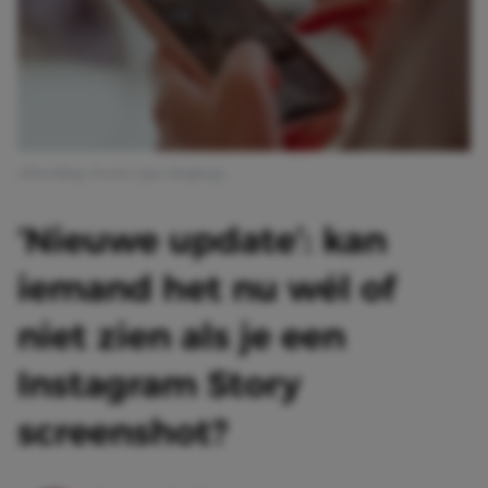
Afbeelding: Pexels | Igor Meghega
‘Nieuwe update’: kan
iemand het nu wél of
niet zien als je een
Instagram Story
screenshot?