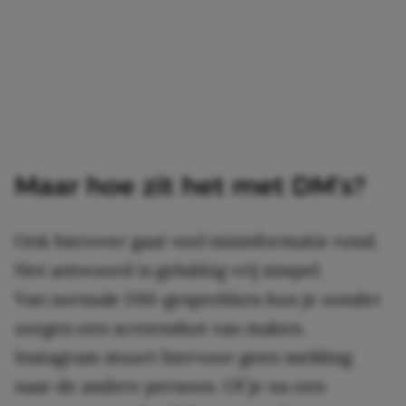
Maar hoe zit het met DM’s?
Ook hierover gaat veel misinformatie rond.
Het antwoord is gelukkig vrij simpel.
Van normale DM-gesprekken kun je zonder
zorgen een screenshot van maken.
Instagram stuurt hiervoor geen melding
naar de andere persoon. Of je nu een