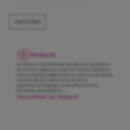
VACATURES
Redactie
De Girlscene-redactie bestaat niet alleen uit de gezichten
die je op deze pagina ziet. Achter de schermen hebben we
nog een aantal geweldige meiden en experts op het gebied
van liefde, lifestyle, fashion en beauty die als
gastredacteuren bijdragen aan de content voor het
allerleukste meidenplatform.
Alle artikelen van Redactie