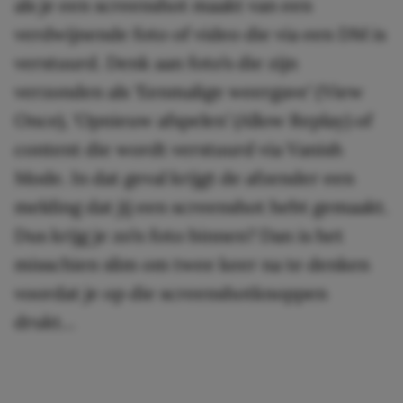
als je een screenshot maakt van een
verdwijnende foto of video die via een DM is
verstuurd. Denk aan foto’s die zijn
verzonden als ‘Eenmalige weergave’ (View
Once), ‘Opnieuw afspelen’ (Allow Replay) of
content die wordt verstuurd via Vanish
Mode. In dat geval krijgt de afzender een
melding dat jij een screenshot hebt gemaakt.
Dus krijg je zo’n foto binnen? Dan is het
misschien slim om twee keer na te denken
voordat je op die screenshotknoppen
drukt…