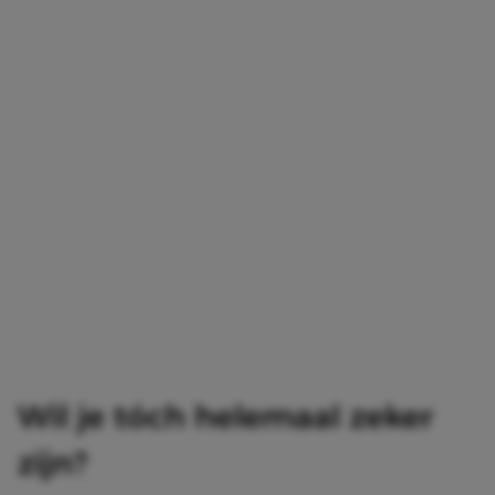
Wil je tóch helemaal zeker
zijn?