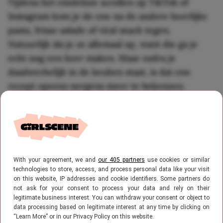
Tijdens het eindeloze scrollen op TikTok of
Instagram kom je de ene na de andere heerlijke
pasta, frisse salade of viral snack tegen.
Natuurlijk sla je ze allemaal op, want die ga je
echt nog een keer maken. Maar zodra je
daadwerkelijk in de keuken staat, is dat ene
recept opeens nergens meer te bekennen.
Foetsie, van de aardbodem verdwenen. Gelukkig
is daar nu een oplossing voor!
With your agreement, we and
our 405 partners
use cookies or similar
technologies to store, access, and process personal data like your visit
on this website, IP addresses and cookie identifiers. Some partners do
not ask for your consent to process your data and rely on their
legitimate business interest. You can withdraw your consent or object to
data processing based on legitimate interest at any time by clicking on
“Learn More” or in our Privacy Policy on this website.