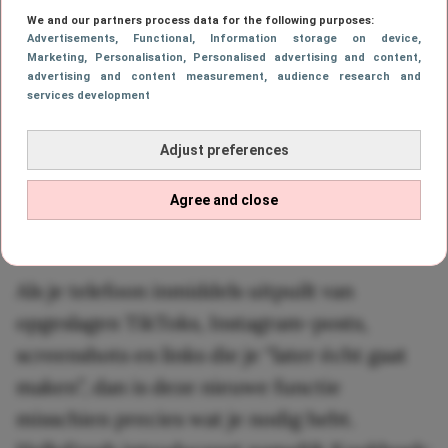
We and our partners process data for the following purposes:
Advertisements
, Functional
, Information storage on device
,
Marketing
, Personalisation
, Personalised advertising and content,
advertising and content measurement, audience research and
services development
Adjust preferences
Kookboek van HelloFresh
Agree and close
Als je telefoon inmiddels uitpuilt van
opgeslagen TikToks, Instagram-posts,
screenshots en links die je “later écht gaat
maken”, dan is deze nieuwe functie
misschien precies wat je nodig hebt.