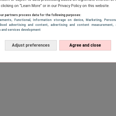
 clicking on “Learn More” or in our Privacy Policy on this website.
igantisch spellen pakket t.w.v. €125,-
ur partners process data for the following purposes:
 je weekendplannen en stop maar met wat je aan 
sements
, Functional
, Information storage on device
, Marketing
, Persona
 een spelletjesavond is wat jij en je
besties
nu no
lised advertising and content, advertising and content measurement, 
h and services development
j zetten even voor je op een rijtje wat er allemaa
v. €125,- (!) zit.
Adjust preferences
Agree and close
an