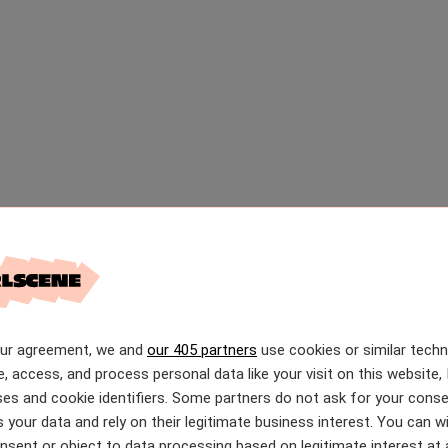
our agreement, we and
our 405 partners
use cookies or similar tech
e, access, and process personal data like your visit on this website, 
es and cookie identifiers. Some partners do not ask for your conse
 your data and rely on their legitimate business interest. You can 
nsent or object to data processing based on legitimate interest at 