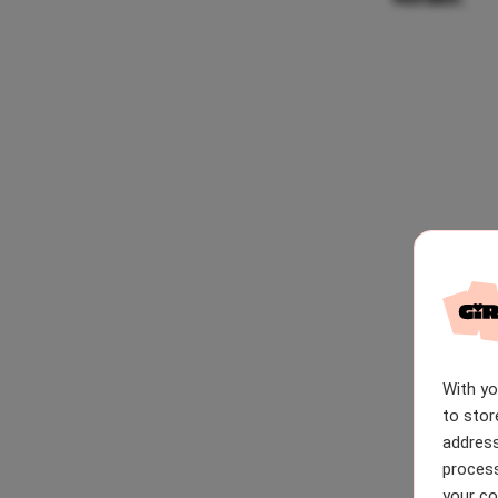
With y
to stor
address
process
your co