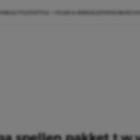
ON
BEAUTY
LIFESTYLE
FILMS & SERIES
LIEFDE
HOROSCO
 spellen pakket t.w.v