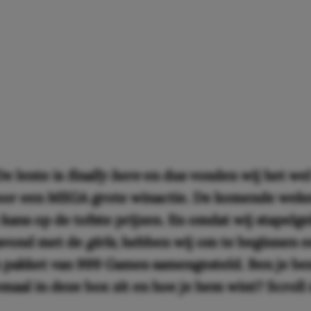
De lente is
finally here
en dus vonden wij het wel
or een MEGA grote winactie. De komende weke
kans op de tofste prijzen. En omdat wij stapelge
savond met de
girls
, hebben wij om te beginnen 
h pakket van 999 Games samengesteld. Ben je b
emaal in deze box zit en hoe je hem wint? Scroll