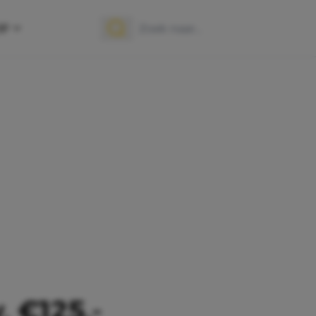
OP
Zoek naar:
Zoeken
. €125,-