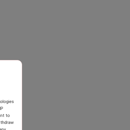
nologies
IP
nt to
withdraw
any