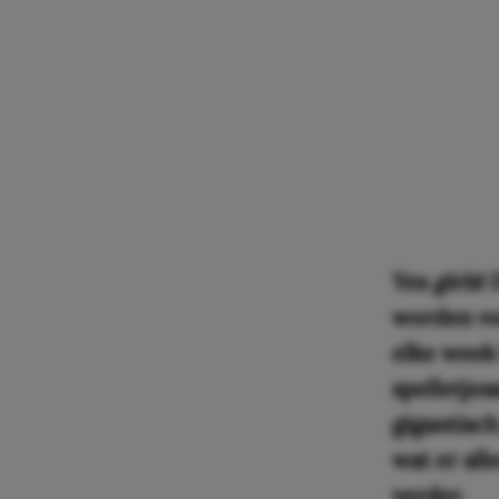
Yes
girls
! 
worden vo
elke week 
spelletje
gigantisc
wat er all
verder.