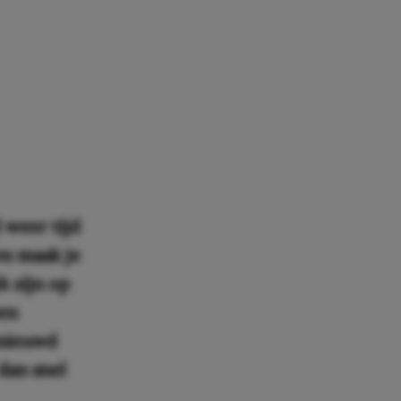
 weer tijd
n maak je
k zijn op
een
enieuwd
 dan snel