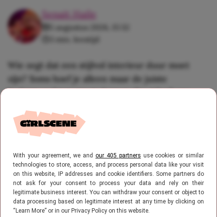
Senait Haile
5 augustus 2026, 15:32
3 min. leestijd
Wie zegt dat een stijlvol interieur duur moet
zijn? Soms hoef je alleen maar de juiste
budgetvondst tegen te komen. En geloof ons:
deze keramieken bijzettafel van Xenos ziet eruit
alsof hij rechtstreeks uit een luxe designwinkel
komt. Het prijskaartje? Dat is gelukkig een stuk
vriendelijker.
With your agreement, we and
our 405 partners
use cookies or similar
technologies to store, access, and process personal data like your visit
on this website, IP addresses and cookie identifiers. Some partners do
not ask for your consent to process your data and rely on their
legitimate business interest. You can withdraw your consent or object to
data processing based on legitimate interest at any time by clicking on
“Learn More” or in our Privacy Policy on this website.