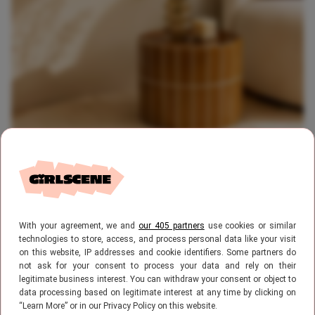
Afbeelding: Girlscene
Deze bijzettafel van
Xenos lijkt zó uit een
With your agreement, we and
our 405 partners
use cookies or similar
technologies to store, access, and process personal data like your visit
designwinkel te komen
on this website, IP addresses and cookie identifiers. Some partners do
not ask for your consent to process your data and rely on their
(en scheelt je €100)
legitimate business interest. You can withdraw your consent or object to
data processing based on legitimate interest at any time by clicking on
“Learn More” or in our Privacy Policy on this website.