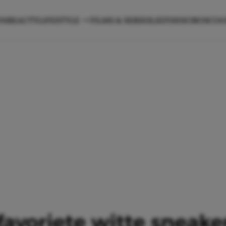
ON
BEAUTY
LIFESTYLE
FILMS & SERIES
LIEFDE
HOROSCO
 favoriete witte sneake