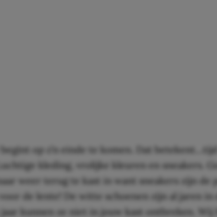
begint op z’n einde te komen. Dat betekent…tij
Luchtige kleding, vrolijke kleuren en sneakers. G
ar weer terug te kast in want sneakers zijn de 
oor de lente! De witte schoenen zijn al jaren i
 jaar kunnen ze niet in jouw kast ontbreken. Wi