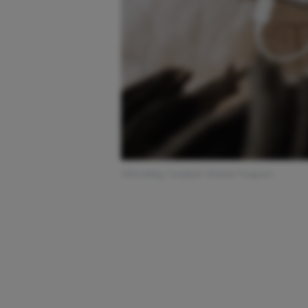
Afbeelding: Unsplash: Melanie Pongratz