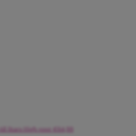
All Stars High voor €64,99