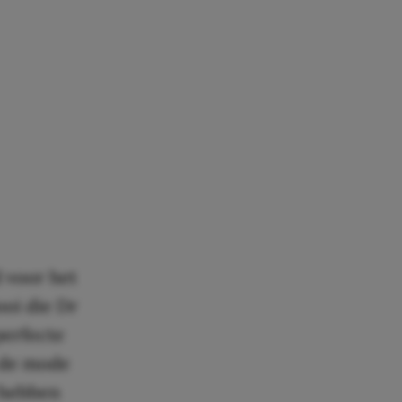
d voor het
ooi die Dr
perfecte
n de mode
j hebben