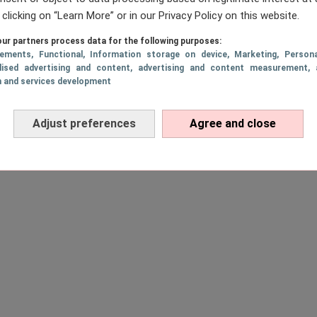
 clicking on “Learn More” or in our Privacy Policy on this website.
ur partners process data for the following purposes:
sneakers: Onze favorieten voor 
sements
, Functional
, Information storage on device
, Marketing
, Persona
lised advertising and content, advertising and content measurement, 
ar 2021
h and services development
Adjust preferences
Agree and close