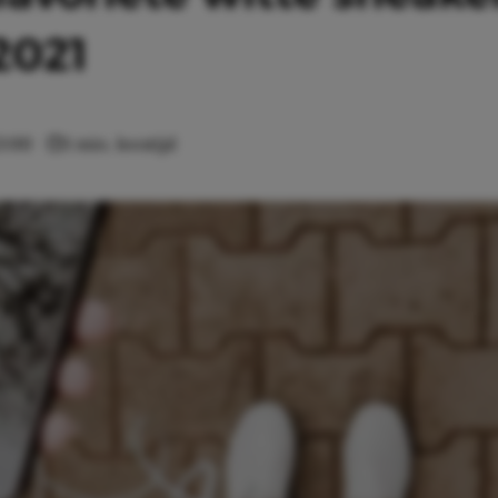
2021
3:00
1 min. leestijd