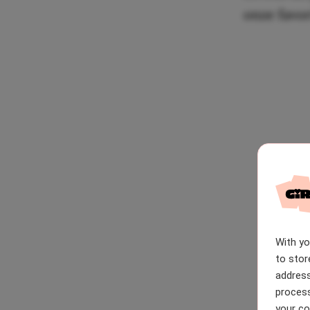
onze favor
With y
to stor
address
process
your co