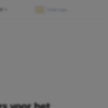
OP
Zoek naar:
Zoeken
rs voor het