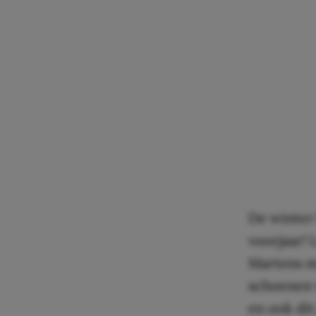
De winter 
voorjaar! 
Martens ma
schoenen v
en ook dit