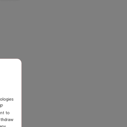
nologies
IP
nt to
withdraw
any