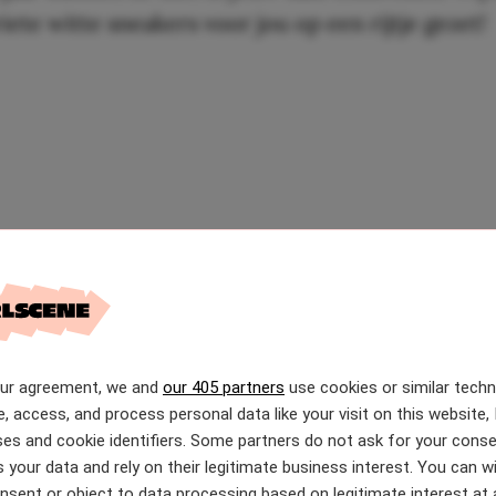
iete witte sneakers voor jou op een rijtje gezet!
our agreement, we and
our 405 partners
use cookies or similar tech
e, access, and process personal data like your visit on this website, 
es and cookie identifiers. Some partners do not ask for your conse
 your data and rely on their legitimate business interest. You can 
nsent or object to data processing based on legitimate interest at 