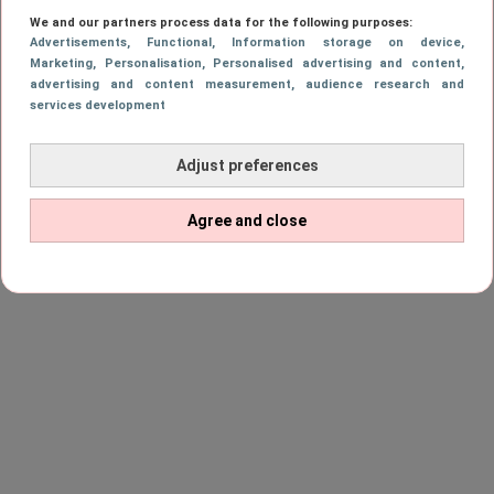
We and our partners process data for the following purposes:
Advertisements
, Functional
, Information storage on device
,
Marketing
, Personalisation
, Personalised advertising and content,
advertising and content measurement, audience research and
services development
Adjust preferences
Agree and close
Jacquardgebreide trui | € 29,99