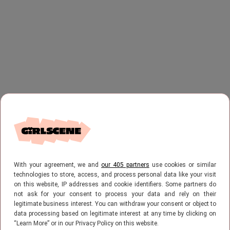
With your agreement, we and
our 405 partners
use cookies or similar
technologies to store, access, and process personal data like your visit
on this website, IP addresses and cookie identifiers. Some partners do
not ask for your consent to process your data and rely on their
legitimate business interest. You can withdraw your consent or object to
data processing based on legitimate interest at any time by clicking on
“Learn More” or in our Privacy Policy on this website.