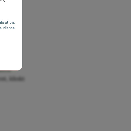
lisation
,
audience
eerlijke
or
esteld.
de pizza
lted
nt, klinkt