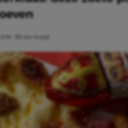
roeven
12:00
2 min. leestijd