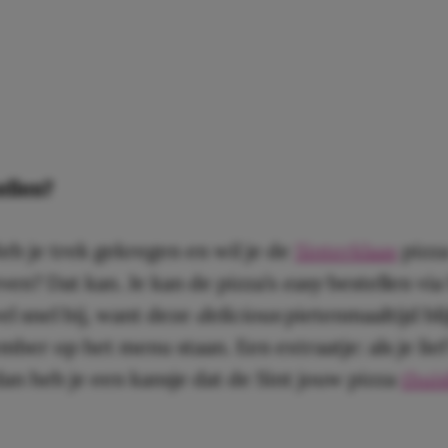
ellen?
b je trek gekregen en wil je de
Sinterklaas
pizza
en? Dat kan. Je kan de pizza’s
easy
bestellen via
l snel bij, want deze
delicious
pietenmaaltijd bli
mber op het menu staan. Een extraatje: als je lie
an heb je een kansje dat de Sint jouw pizza
thui