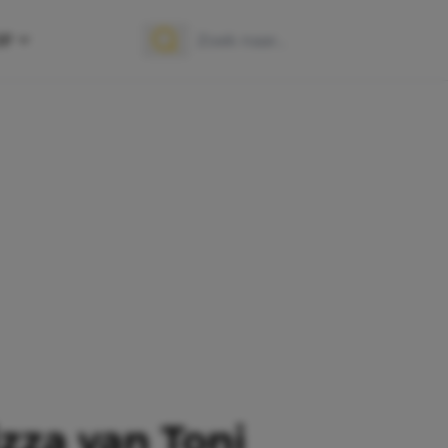
OP
Zoek naar:
Zoeken
izza van Toni