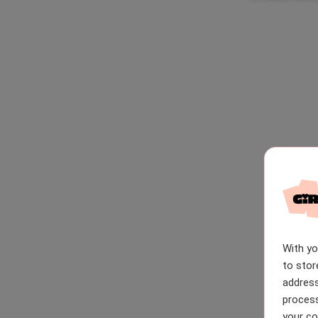
With y
to stor
address
process
your co