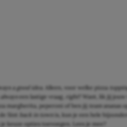
lways a good idea.
Alleen, voor welke pizza
toppin
s
always
een lastige vraag,
right
? Want, lik jij jouw
za mar­g­heri­ta, peperoni of ben jij
team
ananas o
 de Sint
back in town
is, kun je een hele bijzond
je keuze opties toevoegen. Lees je mee?