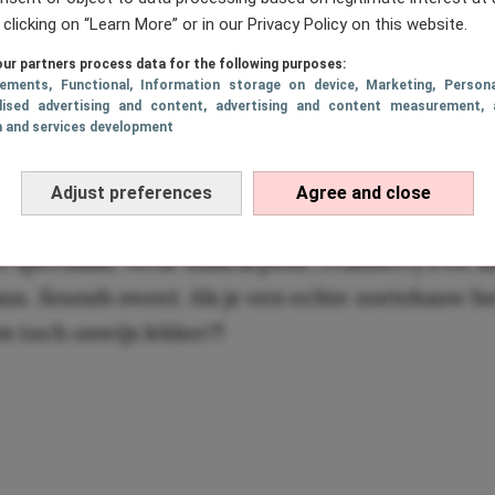
 clicking on “Learn More” or in our Privacy Policy on this website.
speculaas pizza a la Sinterklaas
ur partners process data for the following purposes:
sements
, Functional
, Information storage on device
, Marketing
, Persona
lised advertising and content, advertising and content measurement, 
loopt bij ons in de mond als we denken aan de h
h and services development
e sesam-korst van Toni Loco’s
pizza
. Yummy! Vo
as hebben ze dus een
special edition
pizza sameng
Adjust preferences
Agree and close
ze pizza vind je al de Sint zijn
favourites
. Zo is 
t speculaas, verse mascarpone, cranberry’s en
sa
us.
Sounds sweet
. Als je een echte zoetekauw be
m toch onwijs lekker?!