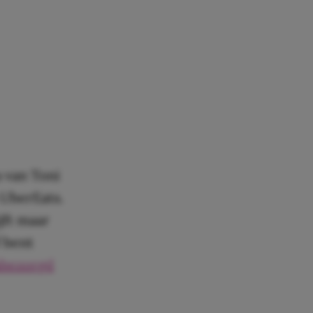
 van Toni
 UberEats.
jft maar
f bent
sbezorgd