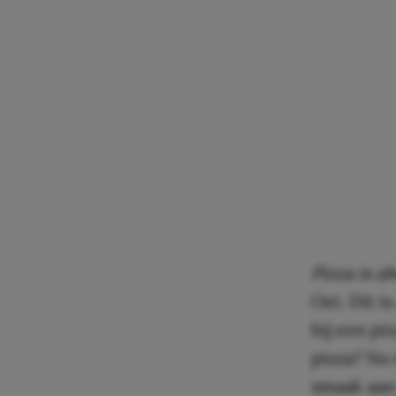
Pizza is a
Oei. Dit i
bij een piz
pizza? Nu
smaak aan 