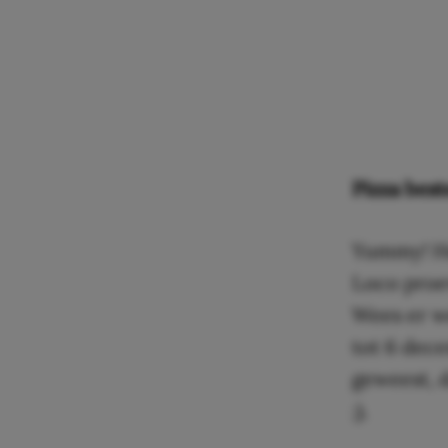
Pizza best
Yummy! He
Loco proev
Wees er we
tot 6 dece
geweest, d
;).