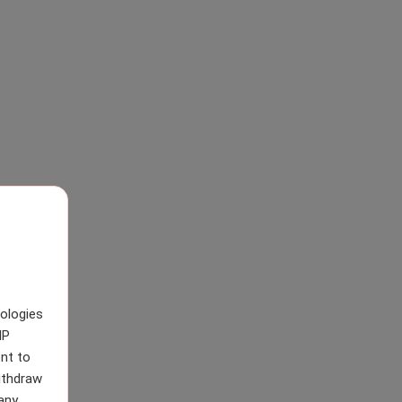
nologies
IP
nt to
withdraw
any