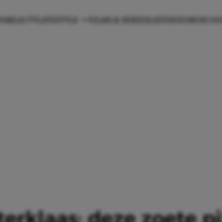
ON
BEAUTY
LIFESTYLE
FILMS & SERIES
LIEFDE
HOROSCO
nterklaas: deze zoete p