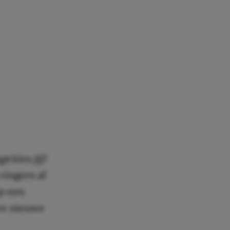
gs
kies jij?
 vingers af
p een
ere nieuwe