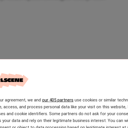
our agreement, we and
our 405 partners
use cookies or similar tech
e, access, and process personal data like your visit on this website, 
es and cookie identifiers. Some partners do not ask for your conse
 your data and rely on their legitimate business interest. You can 
nsent or object to data processing based on legitimate interest at 