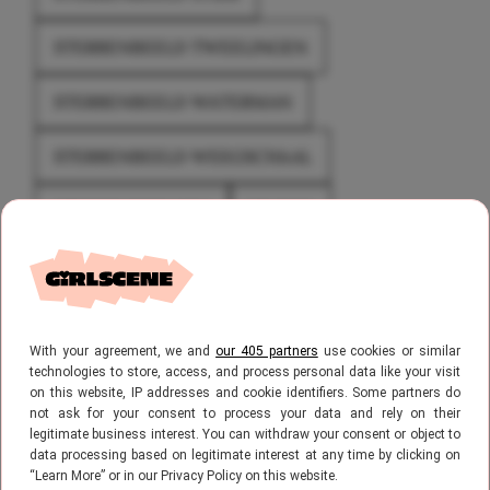
STERRENBEELD TWEELINGEN
STERRENBEELD WATERMAN
STERRENBEELD WEEGSCHAAL
STERRENBEELDEN
TINDER
Redactie
With your agreement, we and
our 405 partners
use cookies or similar
De Girlscene-redactie bestaat niet alleen uit de gezichten
technologies to store, access, and process personal data like your visit
die je op deze pagina ziet. Achter de schermen hebben we
on this website, IP addresses and cookie identifiers. Some partners do
nog een aantal geweldige meiden en experts op het gebied
not ask for your consent to process your data and rely on their
van liefde, lifestyle, fashion en beauty die als
legitimate business interest. You can withdraw your consent or object to
gastredacteuren bijdragen aan de content voor het
data processing based on legitimate interest at any time by clicking on
allerleukste meidenplatform.
“Learn More” or in our Privacy Policy on this website.