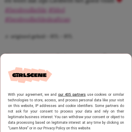
en weet dat zijn Liesbeth het goed vindt
#benbvolliefde
#bbvl
#benbvolliefdedeaftrap
♬ origineel geluid – RTL – RTL
De gasten wisten vooraf wat
er speelde
Volgens Pauls dochter Laura werd alles
With your agreement, we and
our 405 partners
use cookies or similar
netjes met de gasten besproken. Iedereen
technologies to store, access, and process personal data like your visit
die tijdens de opnameperiode een kamer
on this website, IP addresses and cookie identifiers. Some partners do
not ask for your consent to process your data and rely on their
boekte, kreeg te horen dat er camera’s
legitimate business interest. You can withdraw your consent or object to
data processing based on legitimate interest at any time by clicking on
aanwezig zouden zijn. Voelde iemand zich
“Learn More” or in our Privacy Policy on this website.