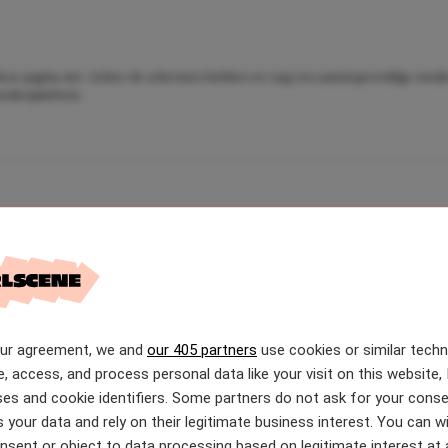
 deze pagina ziet. Achter de schermen hebben we nog een aantal geweldige meiden 
meidenplatform.
READ MORE
our agreement, we and
our 405 partners
use cookies or similar tech
e, access, and process personal data like your visit on this website, 
es and cookie identifiers. Some partners do not ask for your conse
 your data and rely on their legitimate business interest. You can 
nsent or object to data processing based on legitimate interest at 