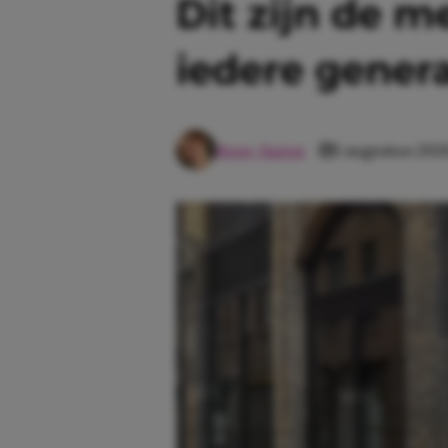
Dit zijn de m
iedere genera
Roos-Sanne
1 augustus 202