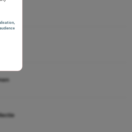
lisation
,
audience
omen
lectie