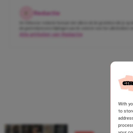
Redactie
De Girlscene-redactie bestaat niet alleen uit de gezichten die je op
als gastredacteuren bijdragen aan de content voor het allerleukste 
Alle artikelen van Redactie
With y
to stor
address
process
your co