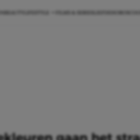
ON
BEAUTY
LIFESTYLE
FILMS & SERIES
LIEFDE
HOROSCO
kleuren gaan het stra