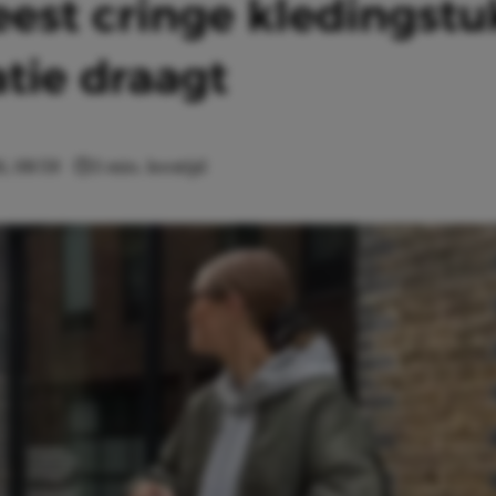
eest cringe kledingst
tie draagt
6, 08:59
3 min. leestijd