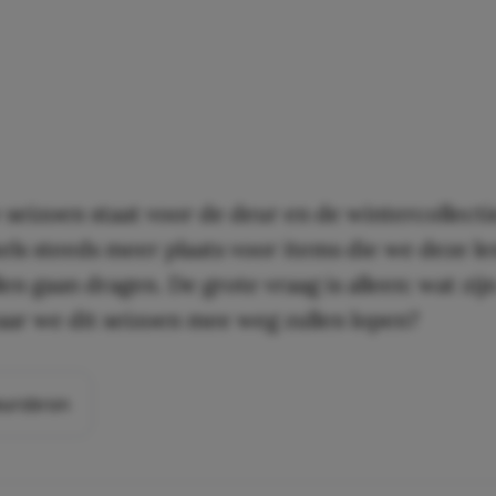
 seizoen staat voor de deur en de wintercollect
els steeds meer plaats voor items die we deze le
en gaan dragen. De grote vraag is alleen: wat zij
aar we dit seizoen mee weg zullen lopen?
eursbron