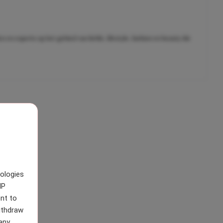
en experts op het gebied van liefde, lifestyle, fashion en beauty die
nologies
IP
nt to
withdraw
any