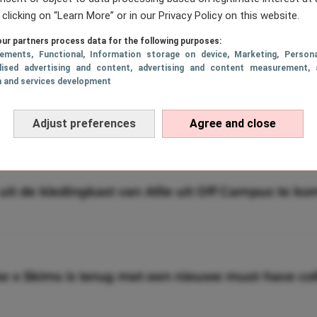
 clicking on “Learn More” or in our Privacy Policy on this website.
nge kledingstukken die iedere generatie draagt
ur partners process data for the following purposes:
sements
, Functional
, Information storage on device
, Marketing
, Persona
lised advertising and content, advertising and content measurement, 
h and services development
 gaan dragen: zo draag je dé trendkleur
Adjust preferences
Agree and close
o uit de kledingkast van Allie uit Off Campus te k
ke x Skims is terug met een nieuwe must-have col