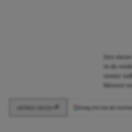
Een nieuw
in de wink
zomer zull
kleuren w
Voeg ons toe als voork
ARTIKEL DELEN