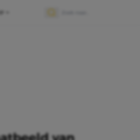
OP
Zoek naar:
Zoeken
atbeeld van