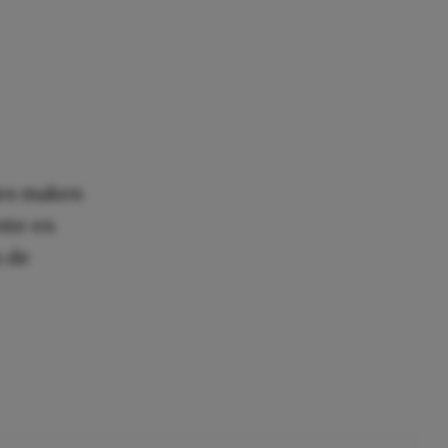
ies maken
nte en
n de