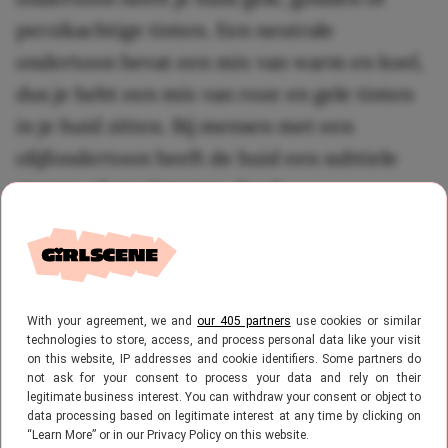
perzikachtige tinten. Een neutrale
ondertoon bevat een mix van warm en koel,
dus je hebt een mix van roze en gele tinten
in je huid zitten. Bij mensen met een
olijfondertoon heeft de huid een subtiele
groene of goudgroene gloed.
2. Kies de juiste kleurdiepte
With your agreement, we and
our 405 partners
use cookies or similar
Als je de ondertoon van je huid hebt
technologies to store, access, and process personal data like your visit
gevonden, dan kun je kijken naar de
on this website, IP addresses and cookie identifiers. Some partners do
not ask for your consent to process your data and rely on their
kleurdiepte van de huid. Dit betekent dat je
legitimate business interest. You can withdraw your consent or object to
data processing based on legitimate interest at any time by clicking on
moet kijken hoe licht of donker je huid is.
“Learn More” or in our Privacy Policy on this website.